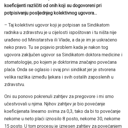
koeficijenti različiti od onih koji su dogovoreni pri
potpisivanju posljednjeg kolektivnog ugovora…
– Taj kolektivni ugovor koji je potpisan sa Sindikatom
radnika u zdravstvu je u cijelosti ispoštovan i tu ništa nije
urađeno od Ministarstva ili Vlade, a da je im je uskraćeno
neko pravo. Tu se pojavio problem kada je nakon tog
ugovora zaključen ugovor sa Sindikatom doktora medicine i
stomatologije, po kojem je doktorima značajno povećana
plaća. Onda se oglasio i ovaj prvi sindikat jer je stvorena
velika razlika između ljekara i svih ostalih zaposlenih u
zdravstvu.
Oni su ponovo pokrenuli zahtjev za pregovore i mi smo
učestvovali u njima. Njihov zahtjev je bio povećanje
koeficijenata linearno svima za 0,3, tako da bi to povećanje
nekome u neto plaći iznosilo 8 posto, nekome 30, nekome
15 posto. U tom procesu je iznesen zahtjev za povećanjem