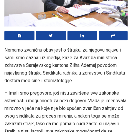
Nemamo zvaničnu obavijest o štrajku, za njegovu najavu i
sami smo saznali iz medija, kaže za Avaz.ba ministrica
zdravstva Sarajevskog kantona Zilha Ademaj povodom
najavljenog štrajka Sindikata radnika u zdravstvu i Sindikata
doktora medicine i stomatologije.
– Imali smo pregovore, još nisu završene sve zakonske
aktivnosti i mogućnosti za neki dogovor. Vlada je imenovala
mirovno vijeće na koje nije bio upućen zvaničan zahtjev od
ovog sindikata za proces mirenja, a nakon toga se može
zakazati štrajk, tako da me pomalo čudi zašto su najavili
štrajk, a nisu iscrpili sve zakonske mogućnosti da se