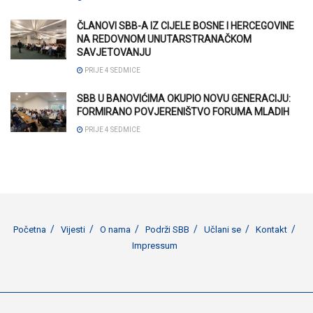
ČLANOVI SBB-A IZ CIJELE BOSNE I HERCEGOVINE
NA REDOVNOM UNUTARSTRANAČKOM
SAVJETOVANJU
PRIJE 4 SEDMICE
SBB U BANOVIĆIMA OKUPIO NOVU GENERACIJU:
FORMIRANO POVJERENIŠTVO FORUMA MLADIH
PRIJE 4 SEDMICE
Početna
Vijesti
O nama
Podrži SBB
Učlani se
Kontakt
Impressum