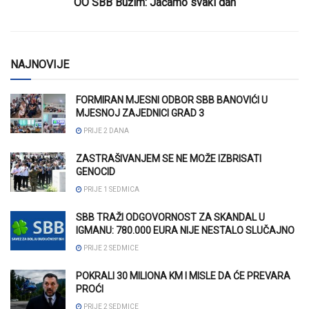
OO SBB Bužim: Jačamo svaki dan
NAJNOVIJE
FORMIRAN MJESNI ODBOR SBB BANOVIĆI U
MJESNOJ ZAJEDNICI GRAD 3
PRIJE 2 DANA
ZASTRAŠIVANJEM SE NE MOŽE IZBRISATI
GENOCID
PRIJE 1 SEDMICA
SBB TRAŽI ODGOVORNOST ZA SKANDAL U
IGMANU: 780.000 EURA NIJE NESTALO SLUČAJNO
PRIJE 2 SEDMICE
POKRALI 30 MILIONA KM I MISLE DA ĆE PREVARA
PROĆI
PRIJE 2 SEDMICE