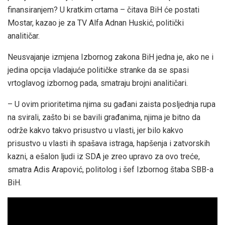
finansiranjem? U kratkim crtama – čitava BiH će postati
Mostar, kazao je za TV Alfa Adnan Huskić, politički
analitičar.
Neusvajanje izmjena Izbornog zakona BiH jedna je, ako ne i
jedina opcija vladajuće političke stranke da se spasi
vrtoglavog izbornog pada, smatraju brojni analitičari.
– U ovim prioritetima njima su gađani zaista posljednja rupa
na svirali, zašto bi se bavili građanima, njima je bitno da
održe kakvo takvo prisustvo u vlasti, jer bilo kakvo
prisustvo u vlasti ih spašava istraga, hapšenja i zatvorskih
kazni, a ešalon ljudi iz SDA je zreo upravo za ovo treće,
smatra Adis Arapović, politolog i šef Izbornog štaba SBB-a
BiH.