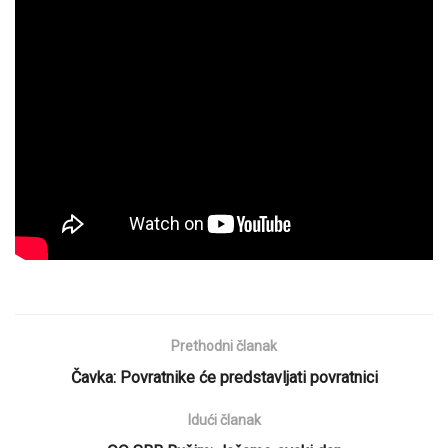
Prethodni članak
Čavka: Povratnike će predstavljati povratnici
Idući članak