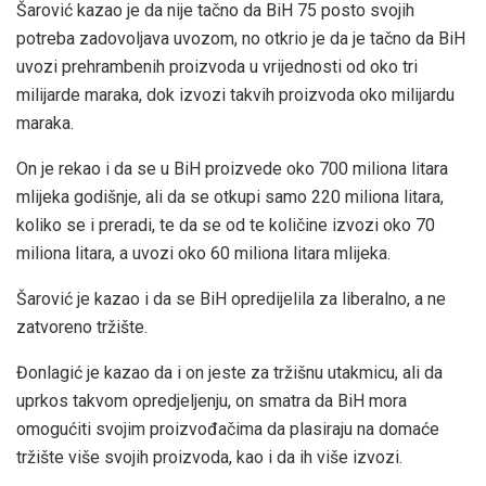
Šarović kazao je da nije tačno da BiH 75 posto svojih
potreba zadovoljava uvozom, no otkrio je da je tačno da BiH
uvozi prehrambenih proizvoda u vrijednosti od oko tri
milijarde maraka, dok izvozi takvih proizvoda oko milijardu
maraka.
On je rekao i da se u BiH proizvede oko 700 miliona litara
mlijeka godišnje, ali da se otkupi samo 220 miliona litara,
koliko se i preradi, te da se od te količine izvozi oko 70
miliona litara, a uvozi oko 60 miliona litara mlijeka.
Šarović je kazao i da se BiH opredijelila za liberalno, a ne
zatvoreno tržište.
Đonlagić je kazao da i on jeste za tržišnu utakmicu, ali da
uprkos takvom opredjeljenju, on smatra da BiH mora
omogućiti svojim proizvođačima da plasiraju na domaće
tržište više svojih proizvoda, kao i da ih više izvozi.