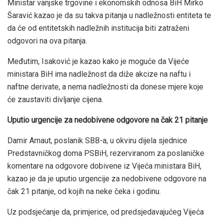
Ministar vanjske trgovine i ekonomskih odnosa BiH Mirko
Šaravić kazao je da su takva pitanja u nadležnosti entiteta te
da će od entitetskih nadležnih institucija biti zatraženi
odgovori na ova pitanja.
Međutim, Isaković je kazao kako je moguće da Vijeće
ministara BiH ima nadležnost da diže akcize na naftu i
naftne derivate, a nema nadležnosti da donese mjere koje
će zaustaviti divljanje cijena.
Uputio urgencije za nedobivene odgovore na čak 21 pitanje
Damir Arnaut, poslanik SBB-a, u okviru dijela sjednice
Predstavničkog doma PSBiH, rezerviranom za poslaničke
komentare na odgovore dobivene iz Vijeća ministara BiH,
kazao je da je uputio urgencije za nedobivene odgovore na
čak 21 pitanje, od kojih na neke čeka i godinu.
Uz podsjećanje da, primjerice, od predsjedavajućeg Vijeća