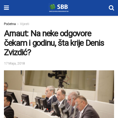
Početna
Vijesti
Arnaut: Na neke odgovore
čekam i godinu, šta krije Denis
Zvizdić?
17 Maja, 2018