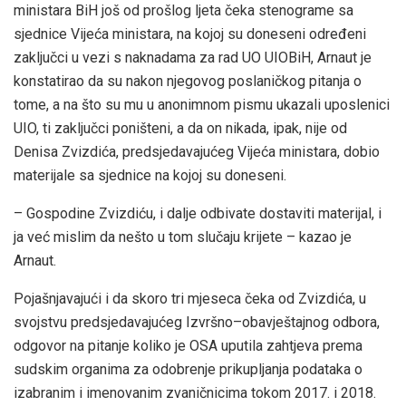
ministara BiH još od prošlog ljeta čeka stenograme sa
sjednice Vijeća ministara, na kojoj su doneseni određeni
zaključci u vezi s naknadama za rad UO UIOBiH, Arnaut je
konstatirao da su nakon njegovog poslaničkog pitanja o
tome, a na što su mu u anonimnom pismu ukazali uposlenici
UIO, ti zaključci poništeni, a da on nikada, ipak, nije od
Denisa Zvizdića, predsjedavajućeg Vijeća ministara, dobio
materijale sa sjednice na kojoj su doneseni.
– Gospodine Zvizdiću, i dalje odbivate dostaviti materijal, i
ja već mislim da nešto u tom slučaju krijete – kazao je
Arnaut.
Pojašnjavajući i da skoro tri mjeseca čeka od Zvizdića, u
svojstvu predsjedavajućeg Izvršno–obavještajnog odbora,
odgovor na pitanje koliko je OSA uputila zahtjeva prema
sudskim organima za odobrenje prikupljanja podataka o
izabranim i imenovanim zvaničnicima tokom 2017. i 2018.