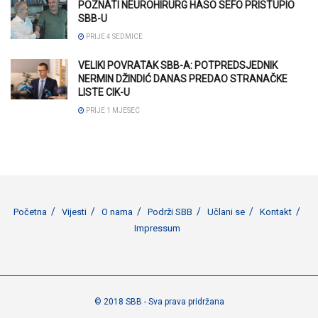
POZNATI NEUROHIRURG HASO SEFO PRISTUPIO
SBB-U
PRIJE 4 SEDMICE
VELIKI POVRATAK SBB-A: POTPREDSJEDNIK
NERMIN DŽINDIĆ DANAS PREDAO STRANAČKE
LISTE CIK-U
PRIJE 1 MJESEC
Početna
Vijesti
O nama
Podrži SBB
Učlani se
Kontakt
Impressum
© 2018 SBB - Sva prava pridržana