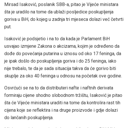
Mirsad Isaković, poslanik SBB-a, pitao je Vijeće ministara
šta je uradilo na tome da ublaži posljedice poskupljenja
goriva u BiH, do kojeg u zadnja tri mjeseca dolazi već četvrti
put.
Isaković je podsjetio i na to da kada je Parlament BiH
usvajao izmjene Zakona o akcizama, kojim je određeno da
dođe do povećanja putarina u iznosu od oko 17 feninga, da
je ipak došlo do poskupljenja goriva i do 25 feninga, iako
nije trebalo, te da je sada situacija takva da će gorivo biti
skuplje za oko 40 feninga u odnosu na početak ove godine.
Osvrćući se na to da distributeri nafte i naftnih derivata
formiraju cijene shodno slobodnom tržištu, Isaković je pitao
šta će Vijeće ministara uraditi na tome da kontrolira rast tih
cijena koje se reflektira i na druge proizvode i gdje dolazi
do lančanih poskupljenja.