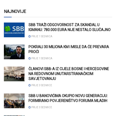
NAJNOVIJE
SBB TRAŽI ODGOVORNOST ZA SKANDAL U
IGMANU: 780.000 EURA NIJE NESTALO SLUČAJNO
PRIJE 1 SEDMICA
POKRALI 30 MILIONA KM I MISLE DA ĆE PREVARA
PROĆI
PRIJE 1 SEDMICA
ČLANOVI SBB-A IZ CIJELE BOSNE I HERCEGOVINE
NA REDOVNOM UNUTARSTRANAČKOM
SAVJETOVANJU
PRIJE 3 SEDMICE
SBB U BANOVIĆIMA OKUPIO NOVU GENERACIJU:
FORMIRANO POVJERENIŠTVO FORUMA MLADIH
PRIJE 3 SEDMICE