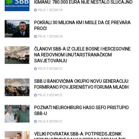
IGMANU: 780.000 EURA NIJE NESTALO SLUČAJNO
PRIJE 1 SEDMICA
POKRALI 30 MILIONA KM I MISLE DA ĆE PREVARA
PROĆI
PRIJE 1 SEDMICA
ČLANOVI SBB-A IZ CIJELE BOSNE I HERCEGOVINE
NA REDOVNOM UNUTARSTRANAČKOM
SAVJETOVANJU
PRIJE 3 SEDMICE
SBB U BANOVIĆIMA OKUPIO NOVU GENERACIJU:
FORMIRANO POVJERENIŠTVO FORUMA MLADIH
PRIJE 3 SEDMICE
POZNATI NEUROHIRURG HASO SEFO PRISTUPIO
SBB-U
PRIJE 4 SEDMICE
VELIKI POVRATAK SBB-A: POTPREDSJEDNIK