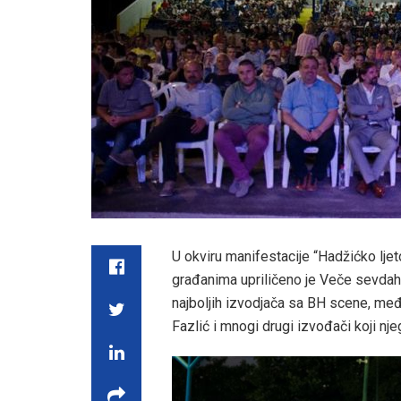
U okviru manifestacije “Hadžićko lje
građanima upriličeno je Veče sevdaha,
najboljih izvodjača sa BH scene, me
Fazlić i mnogi drugi izvođači koji nj