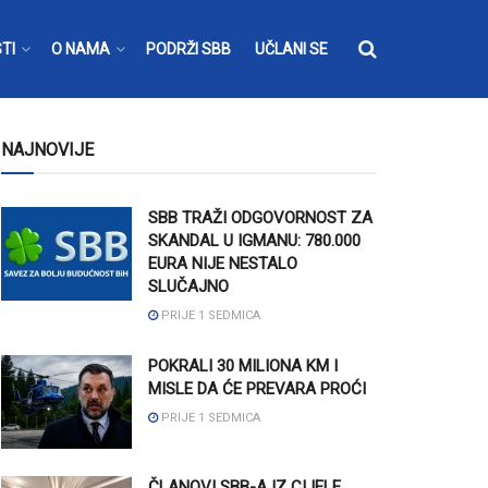
TI
O NAMA
PODRŽI SBB
UČLANI SE
NAJNOVIJE
SBB TRAŽI ODGOVORNOST ZA
SKANDAL U IGMANU: 780.000
EURA NIJE NESTALO
SLUČAJNO
PRIJE 1 SEDMICA
POKRALI 30 MILIONA KM I
MISLE DA ĆE PREVARA PROĆI
PRIJE 1 SEDMICA
ČLANOVI SBB-A IZ CIJELE