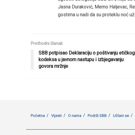
Jasna Duraković, Memo Haljevac, Red
gostima u nadi da su proteklu noć uživ
Prethodni članak
SBB potpisao Deklaraciju o poštivanju etičkog
kodeksa u javnom nastupu i izbjegavanju
govora mržnje
Početna
Vijesti
O nama
Podrži SBB
Učlani se