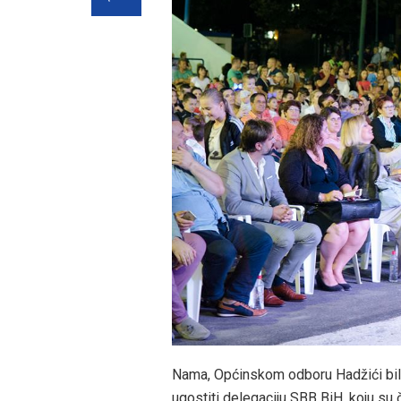
Nama, Općinskom odboru Hadžići bila 
ugostiti delegaciju SBB BiH, koju su č