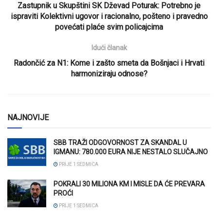
Zastupnik u Skupštini SK Dževad Poturak: Potrebno je
ispraviti Kolektivni ugovor i racionalno, pošteno i pravedno
povećati plaće svim policajcima
Idući članak
Radončić za N1: Kome i zašto smeta da Bošnjaci i Hrvati
harmoniziraju odnose?
NAJNOVIJE
SBB TRAŽI ODGOVORNOST ZA SKANDAL U
IGMANU: 780.000 EURA NIJE NESTALO SLUČAJNO
PRIJE 1 SEDMICA
POKRALI 30 MILIONA KM I MISLE DA ĆE PREVARA
PROĆI
PRIJE 1 SEDMICA