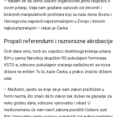
– Nadam se da ćemo uskoro organizovati javnu raspravu o
ovom pitanju. Valja nam građane sačuvati od otrovnih i
bolesnih manipulativnih političara koji su našu divnu Bosnu i
Hercegovinu napravili najsiromašnijom u Evropi i trećom
najkorumpiranijom – rekao je Čavka.
Propali referendumi i raznorazne akrobacije
Ovih dana smo, tvrdi on, svjedoci direktnoga kršenja ustava
BiH u samoj Narodnoj skupštini RS pokušajem formiranja
VSTS-a, odnosno pokušajem vraćanja nadležnosti sa nivoa
države na entitet. To bi, kaže Čavka, u praksi značilo državni
udar.
– Međutim, vješto se krije da je sam zakon predložen u
formi nacrta, što znači da bi zakon tek došao na glasanje za
neku godinu dana, odnosno vjerovatno i nikad. U
međuvremenu će sam nacrt zakona poništiti Ustavni sud
BiH. Vjerovatno ćemo ponovo svjedočiti još jednoj predstavi