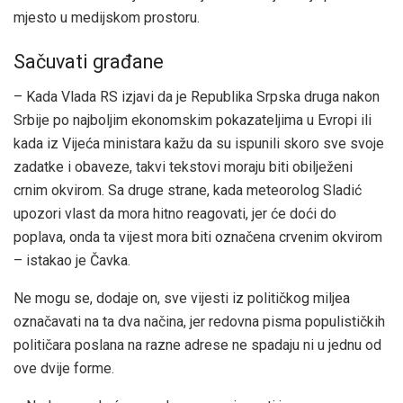
mjesto u medijskom prostoru.
Sačuvati građane
– Kada Vlada RS izjavi da je Republika Srpska druga nakon
Srbije po najboljim ekonomskim pokazateljima u Evropi ili
kada iz Vijeća ministara kažu da su ispunili skoro sve svoje
zadatke i obaveze, takvi tekstovi moraju biti obilježeni
crnim okvirom. Sa druge strane, kada meteorolog Sladić
upozori vlast da mora hitno reagovati, jer će doći do
poplava, onda ta vijest mora biti označena crvenim okvirom
– istakao je Čavka.
Ne mogu se, dodaje on, sve vijesti iz političkog miljea
označavati na ta dva načina, jer redovna pisma populističkih
političara poslana na razne adrese ne spadaju ni u jednu od
ove dvije forme.