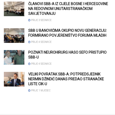
ČLANOVI SBB-A IZ CIJELE BOSNE I HERCEGOVINE
NA REDOVNOM UNUTARSTRANAČKOM
SAVJETOVANJU
PRIJE 3 SEDMICE
SBB U BANOVIĆIMA OKUPIO NOVU GENERACIJU:
FORMIRANO POVJERENIŠTVO FORUMA MLADIH
PRIJE 4 SEDMICE
POZNATI NEUROHIRURG HASO SEFO PRISTUPIO
SBB-U
PRIJE 4 SEDMICE
VELIKI POVRATAK SBB-A: POTPREDSJEDNIK
NERMIN DŽINDIĆ DANAS PREDAO STRANAČKE
LISTE CIK-U
PRIJE 1 MJESEC