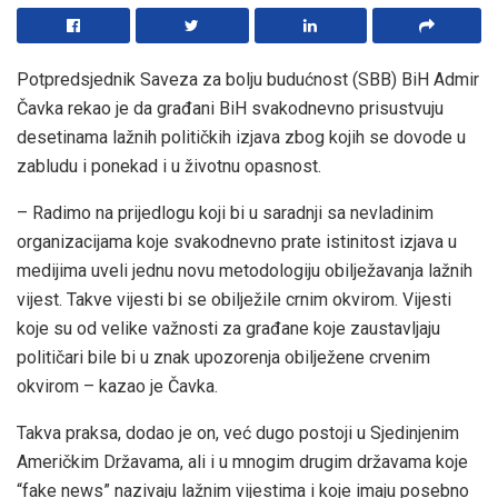
Potpredsjednik Saveza za bolju budućnost (SBB) BiH Admir
Čavka rekao je da građani BiH svakodnevno prisustvuju
desetinama lažnih političkih izjava zbog kojih se dovode u
zabludu i ponekad i u životnu opasnost.
– Radimo na prijedlogu koji bi u saradnji sa nevladinim
organizacijama koje svakodnevno prate istinitost izjava u
medijima uveli jednu novu metodologiju obilježavanja lažnih
vijest. Takve vijesti bi se obilježile crnim okvirom. Vijesti
koje su od velike važnosti za građane koje zaustavljaju
političari bile bi u znak upozorenja obilježene crvenim
okvirom – kazao je Čavka.
Takva praksa, dodao je on, već dugo postoji u Sjedinjenim
Američkim Državama, ali i u mnogim drugim državama koje
“fake news” nazivaju lažnim vijestima i koje imaju posebno