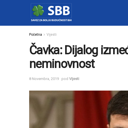
Početna
Vijesti
Čavka: Dijalog izmeđ
neminovnost
8 Novembra, 2019
pod
Vijesti