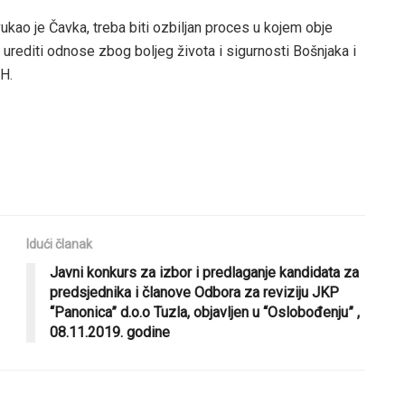
ukao je Čavka, treba biti ozbiljan proces u kojem obje
 i urediti odnose zbog boljeg života i sigurnosti Bošnjaka i
iH.
Idući članak
Javni konkurs za izbor i predlaganje kandidata za
predsjednika i članove Odbora za reviziju JKP
“Panonica” d.o.o Tuzla, objavljen u “Oslobođenju” ,
08.11.2019. godine