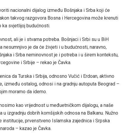
oriti nacionalni dijalog između Bošnjaka i Srba koji će
nakon takvog razgovora Bosna i Hercegovina može krenuti
ka svjetlijoj budućnosti.
ost, ali je i stvarna potreba. Bošnjaci i Srbi su u BiH
 a nesumnjivo je da će živjeti i u budućnosti, naravno,
njaka i Srba neminovnost je i potreba i u širem kontekstu,
rcegovine i Srbije – rekao je Čavka.
jenica da Turska i Srbija, odnosno Vučić i Erdoan, aktivno
 se, između ostalog, odnosi i na gradnju autoputa Beograd –
 kojim moramo da idemo.
nosimo kao vrijednost u međuetničkom dijalogu, a naše
nja u izgradnju dobrih komšijskih odnosa na Balkanu. Nužno
e institucije, prvenstveno Islamska zajednica i Srpska
a naroda – kazao je Čavka.