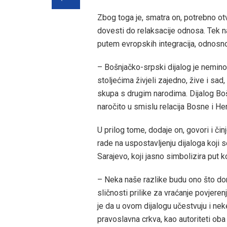
Zbog toga je, smatra on, potrebno otv
dovesti do relaksacije odnosa. Tek 
putem evropskih integracija, odnosno 
– Bošnjačko-srpski dijalog je neminovn
stoljećima živjeli zajedno, žive i sad,
skupa s drugim narodima. Dijalog Boš
naročito u smislu relacija Bosne i He
U prilog tome, dodaje on, govori i čin
rade na uspostavljenju dijaloga koji
Sarajevo, koji jasno simbolizira put
– Neka naše razlike budu ono što do
sličnosti prilike za vraćanje povjere
je da u ovom dijalogu učestvuju i nek
pravoslavna crkva, kao autoriteti ob