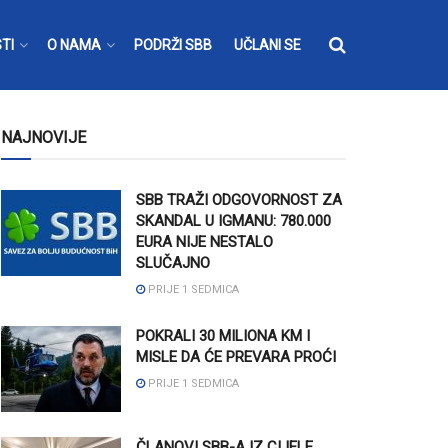
TI
O NAMA
PODRŽI SBB
UČLANI SE
NAJNOVIJE
SBB TRAŽI ODGOVORNOST ZA
SKANDAL U IGMANU: 780.000
EURA NIJE NESTALO
SLUČAJNO
PRIJE 1 SEDMICA
POKRALI 30 MILIONA KM I
MISLE DA ĆE PREVARA PROĆI
PRIJE 1 SEDMICA
ČLANOVI SBB-A IZ CIJELE