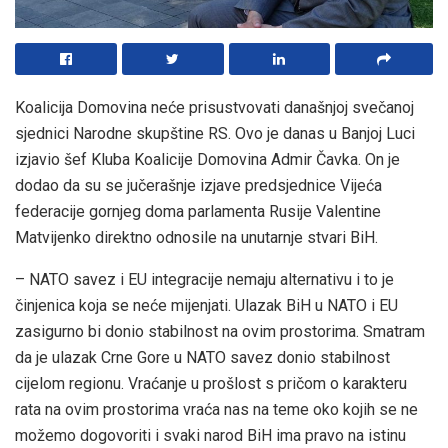
Koalicija Domovina neće prisustvovati današnjoj svečanoj
sjednici Narodne skupštine RS. Ovo je danas u Banjoj Luci
izjavio šef Kluba Koalicije Domovina Admir Čavka. On je
dodao da su se jučerašnje izjave predsjednice Vijeća
federacije gornjeg doma parlamenta Rusije Valentine
Matvijenko direktno odnosile na unutarnje stvari BiH.
– NATO savez i EU integracije nemaju alternativu i to je
činjenica koja se neće mijenjati. Ulazak BiH u NATO i EU
zasigurno bi donio stabilnost na ovim prostorima. Smatram
da je ulazak Crne Gore u NATO savez donio stabilnost
cijelom regionu. Vraćanje u prošlost s pričom o karakteru
rata na ovim prostorima vraća nas na teme oko kojih se ne
možemo dogovoriti i svaki narod BiH ima pravo na istinu