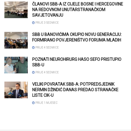
ČLANOVI SBB-A IZ CIJELE BOSNE I HERCEGOVINE
NA REDOVNOM UNUTARSTRANAČKOM
SAVJETOVANJU
PRIJE 3 SEDMICE
SBB U BANOVIĆIMA OKUPIO NOVU GENERACIJU:
FORMIRANO POVJERENIŠTVO FORUMA MLADIH
PRIJE 4 SEDMICE
POZNATI NEUROHIRURG HASO SEFO PRISTUPIO
SBB-U
PRIJE 4 SEDMICE
VELIKI POVRATAK SBB-A: POTPREDSJEDNIK
NERMIN DŽINDIĆ DANAS PREDAO STRANAČKE
LISTE CIK-U
PRIJE 1 MJESEC