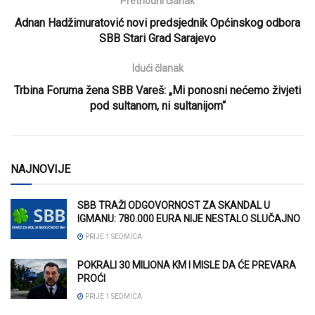
Prethodni članak
Adnan Hadžimuratović novi predsjednik Općinskog odbora
SBB Stari Grad Sarajevo
Idući članak
Trbina Foruma žena SBB Vareš: „Mi ponosni nećemo živjeti
pod sultanom, ni sultanijom“
NAJNOVIJE
SBB TRAŽI ODGOVORNOST ZA SKANDAL U
IGMANU: 780.000 EURA NIJE NESTALO SLUČAJNO
PRIJE 1 SEDMICA
POKRALI 30 MILIONA KM I MISLE DA ĆE PREVARA
PROĆI
PRIJE 1 SEDMICA