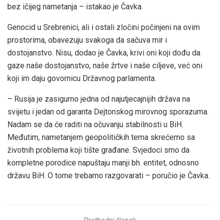
bez ičijeg nametanja – istakao je Čavka.
Genocid u Srebrenici, ali i ostali zločini počinjeni na ovim
prostorima, obavezuju svakoga da sačuva mir i
dostojanstvo. Nisu, dodao je Čavka, krivi oni koji dođu da
gaze naše dostojanstvo, naše žrtve i naše ciljeve, već oni
koji im daju govornicu Državnog parlamenta.
– Rusija je zasigurno jedna od najutjecajnijih država na
svijetu i jedan od garanta Dejtonskog mirovnog sporazuma.
Nadam se da će raditi na očuvanju stabilnosti u BiH.
Međutim, nametanjem geopolitičkih tema skrećemo sa
životnih problema koji tište građane. Svjedoci smo da
kompletne porodice napuštaju manji bh. entitet, odnosno
državu BiH. O tome trebamo razgovarati – poručio je Čavka.