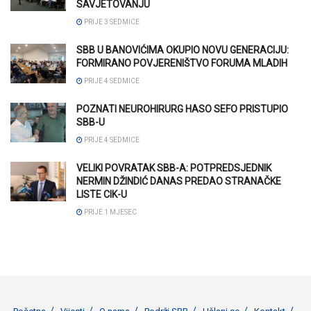
SAVJETOVANJU
PRIJE 3 SEDMICE
SBB U BANOVIĆIMA OKUPIO NOVU GENERACIJU:
FORMIRANO POVJERENIŠTVO FORUMA MLADIH
PRIJE 4 SEDMICE
POZNATI NEUROHIRURG HASO SEFO PRISTUPIO
SBB-U
PRIJE 4 SEDMICE
VELIKI POVRATAK SBB-A: POTPREDSJEDNIK
NERMIN DŽINDIĆ DANAS PREDAO STRANAČKE
LISTE CIK-U
PRIJE 1 MJESEC