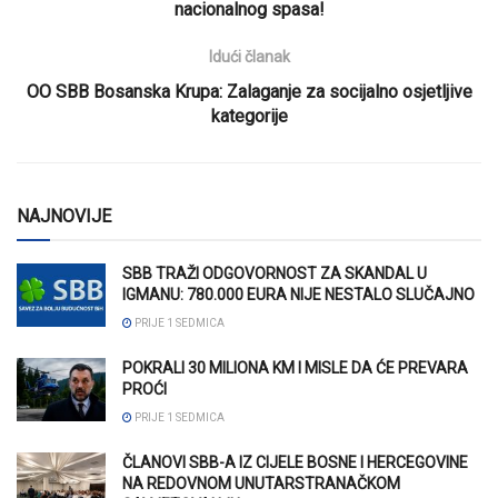
nacionalnog spasa!
Idući članak
OO SBB Bosanska Krupa: Zalaganje za socijalno osjetljive
kategorije
NAJNOVIJE
SBB TRAŽI ODGOVORNOST ZA SKANDAL U
IGMANU: 780.000 EURA NIJE NESTALO SLUČAJNO
PRIJE 1 SEDMICA
POKRALI 30 MILIONA KM I MISLE DA ĆE PREVARA
PROĆI
PRIJE 1 SEDMICA
ČLANOVI SBB-A IZ CIJELE BOSNE I HERCEGOVINE
NA REDOVNOM UNUTARSTRANAČKOM