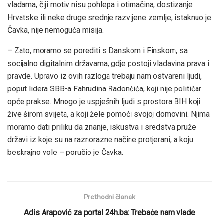
vladama, čiji motiv nisu pohlepa i otimačina, dostizanje
Hrvatske ili neke druge srednje razvijene zemlje, istaknuo je
Čavka, nije nemoguća misija.
– Zato, moramo se porediti s Danskom i Finskom, sa
socijalno digitalnim državama, gdje postoji vladavina prava i
pravde. Upravo iz ovih razloga trebaju nam ostvareni ljudi,
poput lidera SBB-a Fahrudina Radončića, koji nije političar
opće prakse. Mnogo je uspješnih ljudi s prostora BIH koji
žive širom svijeta, a koji żele pomoći svojoj domovini. Njima
moramo dati priliku da znanje, iskustva i sredstva pruže
državi iz koje su na raznorazne načine protjerani, a koju
beskrajno vole – poručio je Čavka.
Prethodni članak
Adis Arapović za portal 24h.ba: Trebaće nam vlade