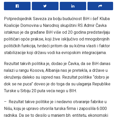
Potpredsjednik Saveza za bolju budućnost BiH i šef Kluba
Koalicije Domovina u Narodnoj skupštini RS Admir Čavka
istaknuo je da građane BiH više od 20 godina predstavljaju
političari opće prakse, koji žive isključivo od mnogobrojnih
političkih funkcija, tvrdeći pritom da su kičma vlasti i faktor
stabilizacije koji državu vodi ka evropskim integracijama.
Rezultat takvih politika je, dodao je Čavka, da se BiH danas
nalazi u rangu Kosova, Albanija nas je pretekla, a države u
okruženju daleko su ispred nas. Rezultat politike “dobro je
dok se ne puca” doveo je do toga da su ulaganja Republike
Turske u Srbiju 20 puta veća nego u BIH.
– Rezultat takve politike je i nedavno otvaranje fabrike u
Nišu, koju je upravo otvorila turska firma i zaposlila 6.000
radnika. Da se to desilo u manjem bh. entitetu, ekonomski