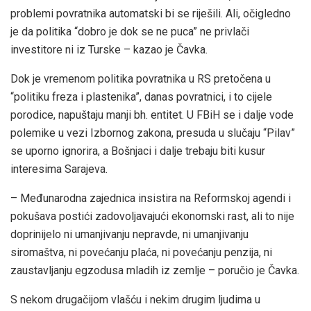
problemi povratnika automatski bi se riješili. Ali, očigledno
je da politika “dobro je dok se ne puca” ne privlači
investitore ni iz Turske – kazao je Čavka.
Dok je vremenom politika povratnika u RS pretočena u
“politiku freza i plastenika”, danas povratnici, i to cijele
porodice, napuštaju manji bh. entitet. U FBiH se i dalje vode
polemike u vezi Izbornog zakona, presuda u slučaju “Pilav”
se uporno ignorira, a Bošnjaci i dalje trebaju biti kusur
interesima Sarajeva.
– Međunarodna zajednica insistira na Reformskoj agendi i
pokušava postići zadovoljavajući ekonomski rast, ali to nije
doprinijelo ni umanjivanju nepravde, ni umanjivanju
siromaštva, ni povećanju plaća, ni povećanju penzija, ni
zaustavljanju egzodusa mladih iz zemlje – poručio je Čavka.
S nekom drugačijom vlašću i nekim drugim ljudima u