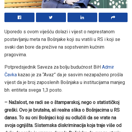
Uporedo s ovom viješću dolazi i vijest o neprestanom
postavljanju meta na Bošnjake koji su vratili u RS i koji se
svaki dan bore da prežive na sopstvenim kućnim
pragovima.
Potpredsjednik Saveza za bolju budućnost BiH
Admir
Čavka
kazao je za “Avaz” da je sasvim nezapaženo prošla
vijest da je broj zaposlenih Bošnjaka u institucijama manjeg
bh. entiteta svega 1,3 posto.
– Nažalost, ne radi se o štamparskoj, nego o statističkoj
greški. Ovo je brutalna, ali realna slika o Bošnjacima u RS
danas. To su oni Bošnjaci koji su odlučili da se vrate na
svoja ognjišta. Sistemska diskriminacija koja traje više od