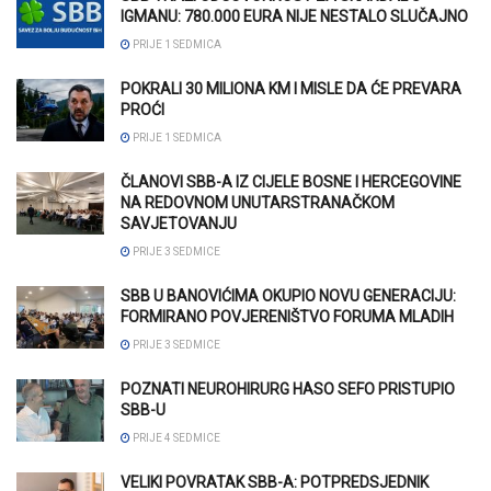
IGMANU: 780.000 EURA NIJE NESTALO SLUČAJNO
PRIJE 1 SEDMICA
POKRALI 30 MILIONA KM I MISLE DA ĆE PREVARA
PROĆI
PRIJE 1 SEDMICA
ČLANOVI SBB-A IZ CIJELE BOSNE I HERCEGOVINE
NA REDOVNOM UNUTARSTRANAČKOM
SAVJETOVANJU
PRIJE 3 SEDMICE
SBB U BANOVIĆIMA OKUPIO NOVU GENERACIJU:
FORMIRANO POVJERENIŠTVO FORUMA MLADIH
PRIJE 3 SEDMICE
POZNATI NEUROHIRURG HASO SEFO PRISTUPIO
SBB-U
PRIJE 4 SEDMICE
VELIKI POVRATAK SBB-A: POTPREDSJEDNIK