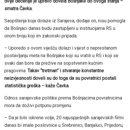
dvije decenije je upravo dovela Bošnjake do ovoga stanja –
smatra Čavka.
Saopštenja koja dolaze iz Sarajeva, dodaje on, nisu pomogla
da Bošnjaci danas budu zastupljeni u institucijama RS u
onom broju koji im zakonski pripada.
– Uporedo s ovom viješću dolazi i vijest o neprestanom
postavljanju meta na Bošnjake koji su vratili u RS i koji se
svaki dan bore da prežive na sopstvenim kućnim
pragovima.
Takav “tretman” i stvaranje konstantne
neizvjesnosti doveli su do toga da su povratnici postali
statistička greška – kaže Čavka.
Odnos sarajevske politike prema Bošnjacima povratnicima
mora da doživi potpunu promjenu.
– Da je bilo iskrene volje, 20 najuspješnijih sarajevskih firmi
danas bi imale poslovnice u Srebrenici, Banjaluci, Prijedoru,