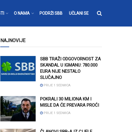
TI
O NAMA
PODRŽI SBB
UČLANI SE
NAJNOVIJE
SBB TRAŽI ODGOVORNOST ZA
SKANDAL U IGMANU: 780.000
EURA NIJE NESTALO
SLUČAJNO
PRIJE 1 SEDMICA
POKRALI 30 MILIONA KM I
MISLE DA ĆE PREVARA PROĆI
PRIJE 1 SEDMICA
ČLANOVI SBB-A IZ CIJELE