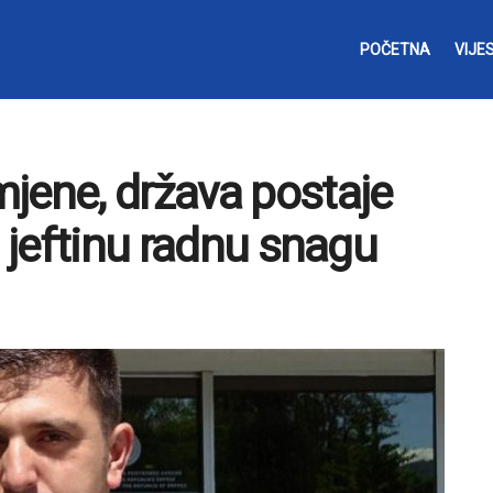
POČETNA
VIJES
jene, država postaje
i jeftinu radnu snagu