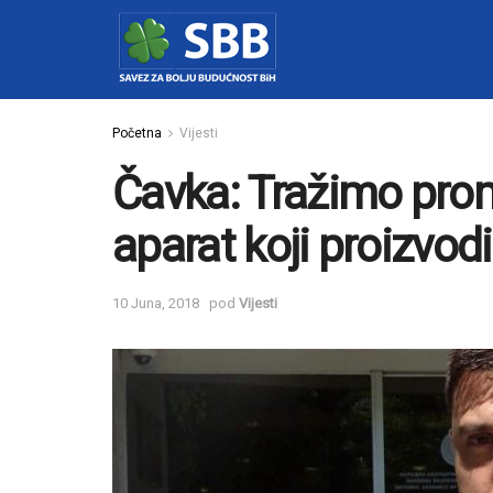
Početna
Vijesti
Čavka: Tražimo prom
aparat koji proizvod
10 Juna, 2018
pod
Vijesti