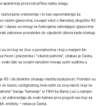
e aparat koji prozvodi jeftinu radnu snagu.
a raznorazne vratolomije i to kao repromaterijal za
vo našim glasovima, osvajali vlast u Narodnoj skupštini RS
li. I danas su mnogi na funkcijama zahvaljujući glasovima
odmah zaborave povratnike do sljedećih izbora kada očekuju
i su oni koji ne žive s povratnicima i koji u manjem bh.
ka freze i plastenika i ”vikend-patriota”, istakao je Čavka,
ve svaki dan sa svojim narodom moraju uzeti sudbinu u
je RS i da direktno stvaraju vlastitu budućnost. Potrebni su
 će časno, uzdignutnog čela raditi za svoj narod i koji će
patriote” bacaju ”kamenje” iz FBiH ka Banoj Luci u namjeri
, ali zaboravljaju da svaki kamen prvo pogodi nas koji sa
. entitetu – rekao je Čavka.