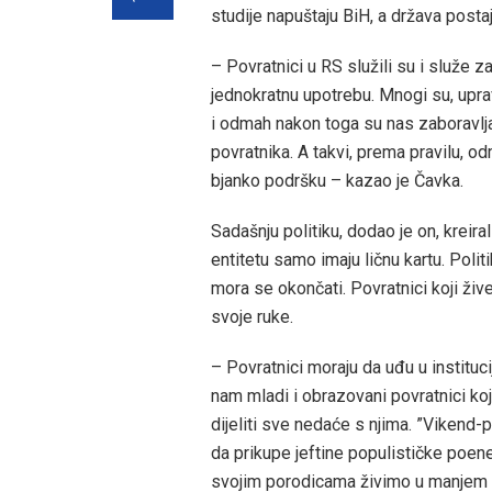
studije napuštaju BiH, a država postaj
– Povratnici u RS služili su i služe z
jednokratnu upotrebu. Mnogi su, upra
i odmah nakon toga su nas zaboravlja
povratnika. A takvi, prema pravilu, 
bjanko podršku – kazao je Čavka.
Sadašnju politiku, dodao je on, kreiral
entitetu samo imaju ličnu kartu. Politi
mora se okončati. Povratnici koji ži
svoje ruke.
– Povratnici moraju da uđu u instituci
nam mladi i obrazovani povratnici koji
dijeliti sve nedaće s njima. ”Vikend-
da prikupe jeftine populističke poene
svojim porodicama živimo u manjem bh