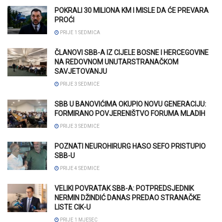
POKRALI 30 MILIONA KM I MISLE DA ĆE PREVARA
PROĆI
PRIJE 1 SEDMICA
ČLANOVI SBB-A IZ CIJELE BOSNE I HERCEGOVINE
NA REDOVNOM UNUTARSTRANAČKOM
SAVJETOVANJU
PRIJE 3 SEDMICE
SBB U BANOVIĆIMA OKUPIO NOVU GENERACIJU:
FORMIRANO POVJERENIŠTVO FORUMA MLADIH
PRIJE 3 SEDMICE
POZNATI NEUROHIRURG HASO SEFO PRISTUPIO
SBB-U
PRIJE 4 SEDMICE
VELIKI POVRATAK SBB-A: POTPREDSJEDNIK
NERMIN DŽINDIĆ DANAS PREDAO STRANAČKE
LISTE CIK-U
PRIJE 1 MJESEC