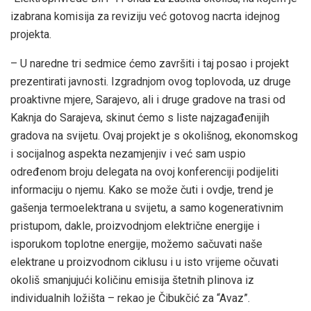
izabrana komisija za reviziju već gotovog nacrta idejnog
projekta.
– U naredne tri sedmice ćemo završiti i taj posao i projekt
prezentirati javnosti. Izgradnjom ovog toplovoda, uz druge
proaktivne mjere, Sarajevo, ali i druge gradove na trasi od
Kaknja do Sarajeva, skinut ćemo s liste najzagađenijih
gradova na svijetu. Ovaj projekt je s okolišnog, ekonomskog
i socijalnog aspekta nezamjenjiv i već sam uspio
određenom broju delegata na ovoj konferenciji podijeliti
informaciju o njemu. Kako se može čuti i ovdje, trend je
gašenja termoelektrana u svijetu, a samo kogenerativnim
pristupom, dakle, proizvodnjom električne energije i
isporukom toplotne energije, možemo sačuvati naše
elektrane u proizvodnom ciklusu i u isto vrijeme očuvati
okoliš smanjujući količinu emisija štetnih plinova iz
individualnih ložišta – rekao je Čibukčić za “Avaz”.