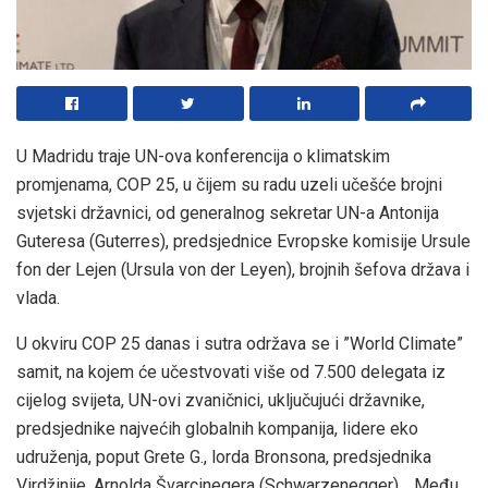
U Madridu traje UN-ova konferencija o klimatskim
promjenama, COP 25, u čijem su radu uzeli učešće brojni
svjetski državnici, od generalnog sekretar UN-a Antonija
Guteresa (Guterres), predsjednice Evropske komisije Ursule
fon der Lejen (Ursula von der Leyen), brojnih šefova država i
vlada.
U okviru COP 25 danas i sutra održava se i ”World Climate”
samit, na kojem će učestvovati više od 7.500 delegata iz
cijelog svijeta, UN-ovi zvaničnici, uključujući državnike,
predsjednike najvećih globalnih kompanija, lidere eko
udruženja, poput Grete G., lorda Bronsona, predsjednika
Virdžinije, Arnolda Švarcinegera (Schwarzenegger)… Među