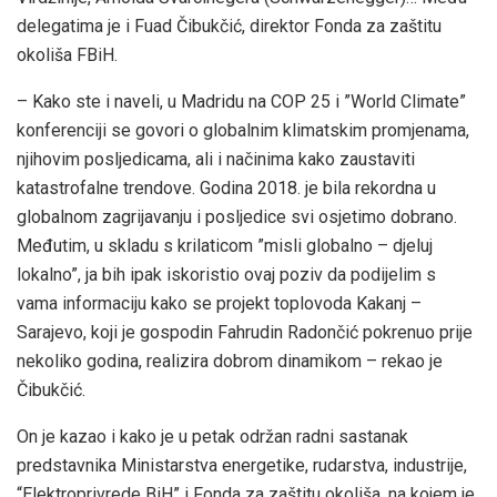
delegatima je i Fuad Čibukčić, direktor Fonda za zaštitu
okoliša FBiH.
– Kako ste i naveli, u Madridu na COP 25 i ”World Climate”
konferenciji se govori o globalnim klimatskim promjenama,
njihovim posljedicama, ali i načinima kako zaustaviti
katastrofalne trendove. Godina 2018. je bila rekordna u
globalnom zagrijavanju i posljedice svi osjetimo dobrano.
Međutim, u skladu s krilaticom ”misli globalno – djeluj
lokalno”, ja bih ipak iskoristio ovaj poziv da podijelim s
vama informaciju kako se projekt toplovoda Kakanj –
Sarajevo, koji je gospodin Fahrudin Radončić pokrenuo prije
nekoliko godina, realizira dobrom dinamikom – rekao je
Čibukčić.
On je kazao i kako je u petak održan radni sastanak
predstavnika Ministarstva energetike, rudarstva, industrije,
“Elektroprivrede BiH” i Fonda za zaštitu okoliša, na kojem je