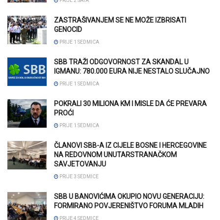
PRIJE 2 SATA
ZASTRAŠIVANJEM SE NE MOŽE IZBRISATI
GENOCID
PRIJE 1 SEDMICA
SBB TRAŽI ODGOVORNOST ZA SKANDAL U
IGMANU: 780.000 EURA NIJE NESTALO SLUČAJNO
PRIJE 1 SEDMICA
POKRALI 30 MILIONA KM I MISLE DA ĆE PREVARA
PROĆI
PRIJE 1 SEDMICA
ČLANOVI SBB-A IZ CIJELE BOSNE I HERCEGOVINE
NA REDOVNOM UNUTARSTRANAČKOM
SAVJETOVANJU
PRIJE 3 SEDMICE
SBB U BANOVIĆIMA OKUPIO NOVU GENERACIJU:
FORMIRANO POVJERENIŠTVO FORUMA MLADIH
PRIJE 4 SEDMICE