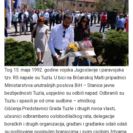
Tog 15. maja 1992. godine vojska Jugoslavije i paravojska
tzv. RS napale su Tuzlu. U bici na Brčanskoj Malti pripadnici
Ministarstvva unutrašnjih poslova BiH – Stanice javne
bezbjednosti Tuzla, uspješno su odbili napad. Odbranili su
Tuzlu i spasili je od crne sudbine – etničkog
čišćenja.Predstavnici Grada Tuzle i drugih nivoa vlasti,
učesnici odbrambeno oslobodilačkog rata, delegacije
boračkih i drugih organizacija, građani i građanke odali odali
su poštovanje poginulim braniocima i svim civilnim žrtvama