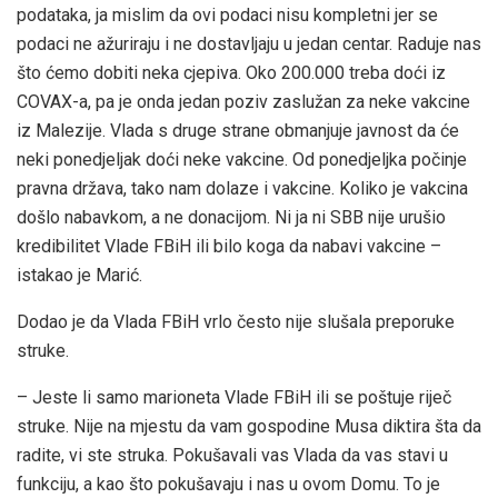
podataka, ja mislim da ovi podaci nisu kompletni jer se
podaci ne ažuriraju i ne dostavljaju u jedan centar. Raduje nas
što ćemo dobiti neka cjepiva. Oko 200.000 treba doći iz
COVAX-a, pa je onda jedan poziv zaslužan za neke vakcine
iz Malezije. Vlada s druge strane obmanjuje javnost da će
neki ponedjeljak doći neke vakcine. Od ponedjeljka počinje
pravna država, tako nam dolaze i vakcine. Koliko je vakcina
došlo nabavkom, a ne donacijom. Ni ja ni SBB nije urušio
kredibilitet Vlade FBiH ili bilo koga da nabavi vakcine –
istakao je Marić.
Dodao je da Vlada FBiH vrlo često nije slušala preporuke
struke.
– Jeste li samo marioneta Vlade FBiH ili se poštuje riječ
struke. Nije na mjestu da vam gospodine Musa diktira šta da
radite, vi ste struka. Pokušavali vas Vlada da vas stavi u
funkciju, a kao što pokušavaju i nas u ovom Domu. To je