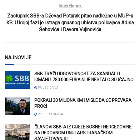
Idući članak
Zastupnik SBB-a Dževad Poturak pitao nadležne u MUP-u
KS: U kojoj fazi je istraga gnusnog ubistva policajaca Adisa
Šehovića i Davora Vujinovića
NAJNOVIJE
SBB TRAŽI ODGOVORNOST ZA SKANDAL U
IGMANU: 780.000 EURA NIJE NESTALO SLUČAJNO
PRIJE 7 DANA
POKRALI 30 MILIONA KM I MISLE DA ĆE PREVARA
PROĆI
PRIJE 1 SEDMICA
ČLANOVI SBB-A IZ CIJELE BOSNE I HERCEGOVINE
NA REDOVNOM UNUTARSTRANAČKOM
SAVJETOVANJU