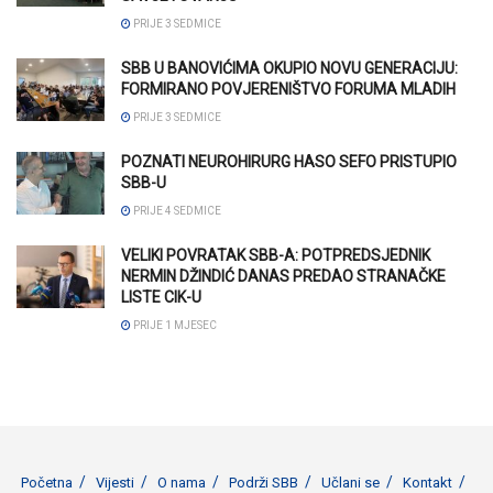
PRIJE 3 SEDMICE
SBB U BANOVIĆIMA OKUPIO NOVU GENERACIJU:
FORMIRANO POVJERENIŠTVO FORUMA MLADIH
PRIJE 3 SEDMICE
POZNATI NEUROHIRURG HASO SEFO PRISTUPIO
SBB-U
PRIJE 4 SEDMICE
VELIKI POVRATAK SBB-A: POTPREDSJEDNIK
NERMIN DŽINDIĆ DANAS PREDAO STRANAČKE
LISTE CIK-U
PRIJE 1 MJESEC
Početna
Vijesti
O nama
Podrži SBB
Učlani se
Kontakt