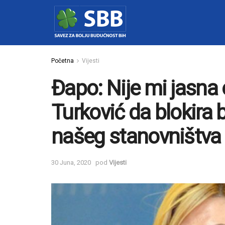
Početna
Vijesti
Đapo: Nije mi jasna 
Turković da blokira 
našeg stanovništva
30 Juna, 2020
pod
Vijesti