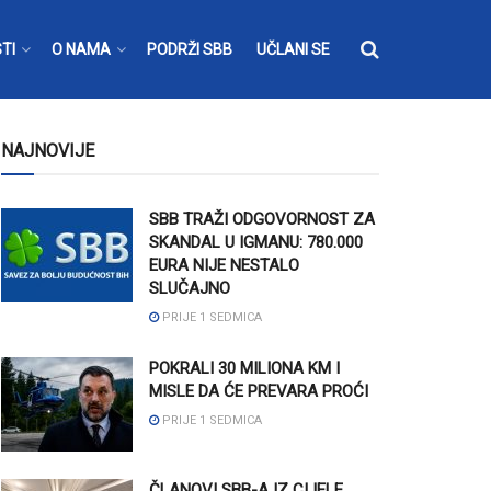
TI
O NAMA
PODRŽI SBB
UČLANI SE
NAJNOVIJE
SBB TRAŽI ODGOVORNOST ZA
SKANDAL U IGMANU: 780.000
EURA NIJE NESTALO
SLUČAJNO
PRIJE 1 SEDMICA
POKRALI 30 MILIONA KM I
MISLE DA ĆE PREVARA PROĆI
PRIJE 1 SEDMICA
ČLANOVI SBB-A IZ CIJELE