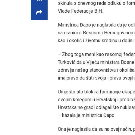
skinula s dnevnog reda odluku o for
Vlade Federacije BiH.
Ministrica Đapo je naglasila da je o
na granici s Bosnom i Hercegovinom R
kao i okoliš i životnu sredinu u dolini r
– Zbog toga meni kao resornoj federal
Turković da u Vijeću ministara Bosne
zdravlja našeg stanovništva i okoli
ima pravo da štiti svoja i prava svoji
Umjesto što blokira formiranje eksper
svojim kolegom u Hrvatskoj i predlož
Hrvatska ne gradi odlagalište nuklea
– kazala je ministrica Đapo.
Ona je naglasila da su na ovaj način,