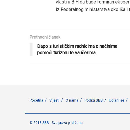
vlasti u BiH da bude formiran ekspert
iz Federalnog ministarstva okoliša i
Prethodni članak
Đapo s turističkim radnicima o načinima
pomoći turizmu te vaučerima
Početna
Vijesti
O nama
Podrži SBB
Učlani se
© 2018 SBB - Sva prava pridržana