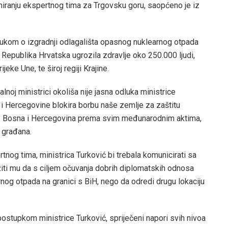
miranju ekspertnog tima za Trgovsku goru, saopćeno je iz
dlukom o izgradnji odlagališta opasnog nuklearnog otpada
epublika Hrvatska ugrozila zdravlje oko 250.000 ljudi,
ijeke Une, te široj regiji Krajine.
noj ministrici okoliša nije jasna odluka ministrice
 i Hercegovine blokira borbu naše zemlje za zaštitu
ša. Bosna i Hercegovina prema svim međunarodnim aktima,
h građana.
tnog tima, ministrica Turković bi trebala komunicirati sa
iti mu da s ciljem očuvanja dobrih diplomatskih odnosa
rnog otpada na granici s BiH, nego da odredi drugu lokaciju
 postupkom ministrice Turković, spriječeni napori svih nivoa