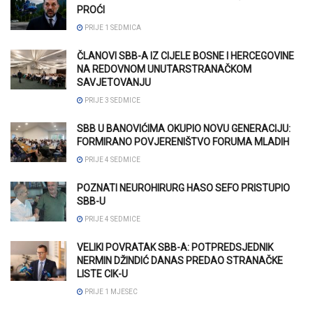
PROĆI
PRIJE 1 SEDMICA
ČLANOVI SBB-A IZ CIJELE BOSNE I HERCEGOVINE
NA REDOVNOM UNUTARSTRANAČKOM
SAVJETOVANJU
PRIJE 3 SEDMICE
SBB U BANOVIĆIMA OKUPIO NOVU GENERACIJU:
FORMIRANO POVJERENIŠTVO FORUMA MLADIH
PRIJE 4 SEDMICE
POZNATI NEUROHIRURG HASO SEFO PRISTUPIO
SBB-U
PRIJE 4 SEDMICE
VELIKI POVRATAK SBB-A: POTPREDSJEDNIK
NERMIN DŽINDIĆ DANAS PREDAO STRANAČKE
LISTE CIK-U
PRIJE 1 MJESEC