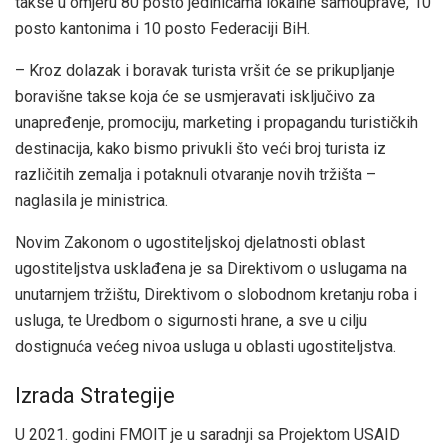
takse u omjeru 80 posto jedinicama lokalne samouprave, 10
posto kantonima i 10 posto Federaciji BiH.
– Kroz dolazak i boravak turista vršit će se prikupljanje
boravišne takse koja će se usmjeravati isključivo za
unapređenje, promociju, marketing i propagandu turističkih
destinacija, kako bismo privukli što veći broj turista iz
različitih zemalja i potaknuli otvaranje novih tržišta –
naglasila je ministrica.
Novim Zakonom o ugostiteljskoj djelatnosti oblast
ugostiteljstva usklađena je sa Direktivom o uslugama na
unutarnjem tržištu, Direktivom o slobodnom kretanju roba i
usluga, te Uredbom o sigurnosti hrane, a sve u cilju
dostignuća većeg nivoa usluga u oblasti ugostiteljstva.
Izrada Strategije
U 2021. godini FMOIT je u saradnji sa Projektom USAID