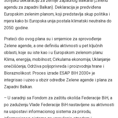
Sofijsku deklaraciju za zemlje zapadnog Balkana (Zelenu
agendu za zapadni Balkan). Deklaracija je predviđena
Europskim zelenim planom, koji predstavlja skup politika i
mjera kako bi Europska unija postala klimatski neutralna do
2050. godine.
Prateći dio ovog plana su i smjernice za sprovođenje
Zelene agende, a one definišu aktivnosti u pet ključnih
oblasti, koje su iste kao i u Europskom zelenom planu:
Klima, energija, mobilnost; Cirkularna ekonomija; Uklanjanje
onečišćenja; Održiva poljoprivreda i proizvodnja hrane i
Bioraznolikost. Proces izrade ESAP BIH 2030+ je
integrisao i uzeo u obzir odredbe Zelene agende i plana za
Zapadni Balkan.
– U saradnji sa Fondom za zaštitu okoliša Federacije BiH, a
po zaduženju Vlade Federacije BiH nastavljene su aktivnosti
na uspostavi informacionog sistema za prirodu,