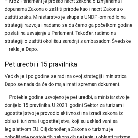
– Kroz Parlament je prošao nacrt zakona o izmjenama i
dopunama Zakona o zaštiti prirode kao i nacrt Zakona o
zaštiti zraka. Ministarstvo je skupa s UNDP-om radilo na
strategiji razvoja i nadamo se da ćemo ga početkom godine
poslati na usvajanje u Parlament. Također, radimo na
strategiji o zaštiti okolišau saradnji s ambasadom Švedske
– rekla je Đapo.
Pet uredbi i 15 pravilnika
Već dvije i po godine se radi na ovoj strategiji i ministrica
Đapo se nada da će do maja imati spreman dokument.
– Protekle godine usvojeno je pet uredbi, a ministarstvo je
donijelo 15 pravilnika. U 2021. godini Sektor za turizam i
ugostiteljstvo je provodio aktivnosti na izradi zakona iz
oblasti turizma i ugostiteljstva, koji su usklađivani sa
legislativom EU. Cilj donošenja Zakona o turizmu je
poboljšanje postojećih zakonskih rješenja u oblasti turizma,