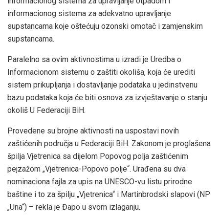
informacionog sistema za upravljanje otpadom i
informacionog sistema za adekvatno upravljanje
supstancama koje oštećuju ozonski omotač i zamjenskim
supstancama.
Paralelno sa ovim aktivnostima u izradi je Uredba o
Informacionom sistemu o zaštiti okoliša, koja će urediti
sistem prikupljanja i dostavljanje podataka u jedinstvenu
bazu podataka koja će biti osnova za izvještavanje o stanju
okoliš U Federaciji BiH.
Provedene su brojne aktivnosti na uspostavi novih
zaštićenih područja u Federaciji BiH. Zakonom je proglašena
špilja Vjetrenica sa dijelom Popovog polja zaštićenim
pejzažom „Vjetrenica-Popovo polje“. Urađena su dva
nominaciona fajla za upis na UNESCO-vu listu prirodne
baštine i to za špilju „Vjetrenica“ i Martinbrodski slapovi (NP
„Una“) – rekla je Đapo u svom izlaganju.