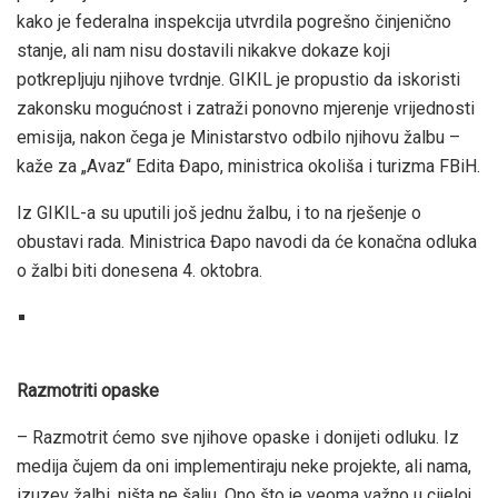
kako je federalna inspekcija utvrdila pogrešno činjenično
stanje, ali nam nisu dostavili nikakve dokaze koji
potkrepljuju njihove tvrdnje. GIKIL je propustio da iskoristi
zakonsku mogućnost i zatraži ponovno mjerenje vrijednosti
emisija, nakon čega je Ministarstvo odbilo njihovu žalbu –
kaže za „Avaz“ Edita Đapo, ministrica okoliša i turizma FBiH.
Iz GIKIL-a su uputili još jednu žalbu, i to na rješenje o
obustavi rada. Ministrica Đapo navodi da će konačna odluka
o žalbi biti donesena 4. oktobra.
Razmotriti opaske
– Razmotrit ćemo sve njihove opaske i donijeti odluku. Iz
medija čujem da oni implementiraju neke projekte, ali nama,
izuzev žalbi, ništa ne šalju. Ono što je veoma važno u cijeloj