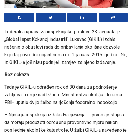
Federalna uprava za inspekcijske poslove 23. avgusta je
„Global Ispat Koksnoj industriji“ Lukavac (GIKIL) izdala
rješenje o obustavi rada do pribavljanja okolišne dozvole
koju taj privredni gigant nema od 1. januara 2015. godine. No,
iz GIKIL-a još nisu podnijeli zahtjev za njeno izdavanje.
Bez dokaza
Tada je GIKIL-u određen rok od 30 dana za podnošenje
zahtjeva, a on je nadležnom Ministarstvu okoliša i turizma
FBiH uputio dvije žalbe na rješenja federalne inspekcije.
– Njima je inspekcija izdala dva rješenja. U prvom je stajalo
da moraju preduzeti određene preventivne mjere nakon
posljednje ekološke katastrofe. U žalbi GIKIL-a navedeno je