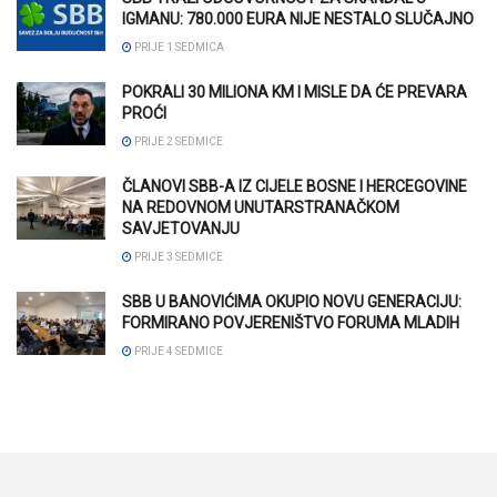
IGMANU: 780.000 EURA NIJE NESTALO SLUČAJNO
PRIJE 1 SEDMICA
POKRALI 30 MILIONA KM I MISLE DA ĆE PREVARA
PROĆI
PRIJE 2 SEDMICE
ČLANOVI SBB-A IZ CIJELE BOSNE I HERCEGOVINE
NA REDOVNOM UNUTARSTRANAČKOM
SAVJETOVANJU
PRIJE 3 SEDMICE
SBB U BANOVIĆIMA OKUPIO NOVU GENERACIJU:
FORMIRANO POVJERENIŠTVO FORUMA MLADIH
PRIJE 4 SEDMICE