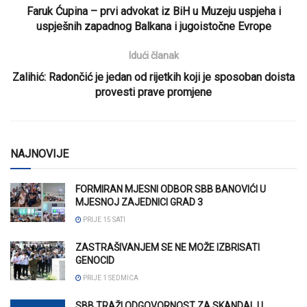
Faruk Ćupina – prvi advokat iz BiH u Muzeju uspjeha i
uspješnih zapadnog Balkana i jugoistočne Evrope
Idući članak
Zalihić: Radončić je jedan od rijetkih koji je sposoban doista
provesti prave promjene
NAJNOVIJE
FORMIRAN MJESNI ODBOR SBB BANOVIĆI U
MJESNOJ ZAJEDNICI GRAD 3
PRIJE 15 SATI
ZASTRAŠIVANJEM SE NE MOŽE IZBRISATI
GENOCID
PRIJE 1 SEDMICA
SBB TRAŽI ODGOVORNOST ZA SKANDAL U