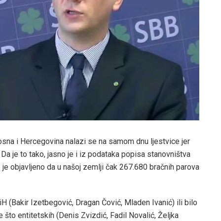
Bosna i Hercegovina nalazi se na samom dnu ljestvice jer
a je to tako, jasno je i iz podataka popisa stanovništva
je objavljeno da u našoj zemlji čak 267.680 bračnih parova
iH (Bakir Izetbegović, Dragan Čović, Mladen Ivanić) ili bilo
 što entitetskih (Denis Zvizdić, Fadil Novalić, Željka