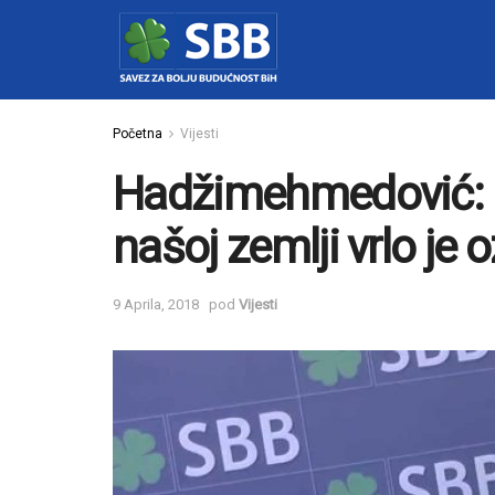
Početna
Vijesti
Hadžimehmedović: Pi
našoj zemlji vrlo je o
9 Aprila, 2018
pod
Vijesti