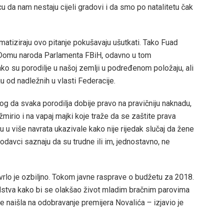
icu da nam nestaju cijeli gradovi i da smo po natalitetu čak
ematiziraju ovo pitanje pokušavaju ušutkati. Tako Fuad
Domu naroda Parlamenta FBiH, odavno u tom
ko su porodilje u našoj zemlji u podređenom položaju, ali
ju od nadležnih u vlasti Federacije.
 da svaka porodilja dobije pravo na pravičniju naknadu,
žmirio i na vapaj majki koje traže da se zaštite prava
 su u više navrata ukazivale kako nije rijedak slučaj da žene
odavci saznaju da su trudne ili im, jednostavno, ne
i vrlo je ozbiljno. Tokom javne rasprave o budžetu za 2018.
dstva kako bi se olakšao život mladim bračnim parovima
ije naišla na odobravanje premijera Novalića – izjavio je