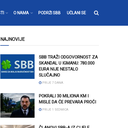
TI
O NAMA
PODRŽI SBB
UČLANI SE
NAJNOVIJE
SBB TRAŽI ODGOVORNOST ZA
SKANDAL U IGMANU: 780.000
EURA NIJE NESTALO
SLUČAJNO
PRIJE 7 DANA
POKRALI 30 MILIONA KM I
MISLE DA ĆE PREVARA PROĆI
PRIJE 1 SEDMICA
ČLANOVI SBB-A IZ CIJELE