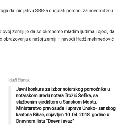
toga da inicijativu SBB-a o isplati pomoći za novorođenu
 ovoj zemlji je da se okrenemo mladim ljudima i djeci, da
nivo obrazovanja u našoj zemlji – navodi Hadžimehmedović
Idući članak
Javni konkurs za izbor notarskog pomoćnika u
notarskom uredu notara Trožić Šefika, sa
službenim sjedištem u Sanskom Mostu,
Ministarstvo pravosuđa i uprave Unsko- sanskog
kantona Bihać, objavljen 10. 04. 2018. godine u
Dnevnom listu “Dnevni avaz”