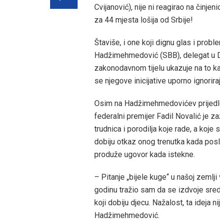
Cvijanović), nije ni reagirao na činjen
za 44 mjesta lošija od Srbije!
Štaviše, i one koji dignu glas i probl
Hadžimehmedović (SBB), delegat u 
zakonodavnom tijelu ukazuje na to ka
se njegove inicijative uporno ignorira
Osim na Hadžimehmedovićev prijedlog
federalni premijer Fadil Novalić je za
trudnica i porodilja koje rade, a koje
dobiju otkaz onog trenutka kada posl
produže ugovor kada istekne.
– Pitanje „bijele kuge“ u našoj zemlj
godinu tražio sam da se izdvoje sre
koji dobiju djecu. Nažalost, ta ideja n
Hadžimehmedović.