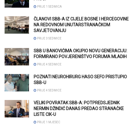
PRIJE 1 SEDMICA
ČLANOVI SBB-A IZ CIJELE BOSNE I HERCEGOVINE
NA REDOVNOM UNUTARSTRANAČKOM
SAVJETOVANJU
PRIJE 3 SEDMICE
SBB U BANOVIĆIMA OKUPIO NOVU GENERACIJU:
FORMIRANO POVJERENIŠTVO FORUMA MLADIH
PRIJE 4 SEDMICE
POZNATI NEUROHIRURG HASO SEFO PRISTUPIO
SBB-U
PRIJE 4 SEDMICE
VELIKI POVRATAK SBB-A: POTPREDSJEDNIK
NERMIN DŽINDIĆ DANAS PREDAO STRANAČKE
LISTE CIK-U
PRIJE 1 MJESEC