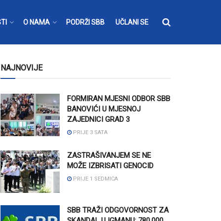
TI
O NAMA
PODRŽI SBB
UČLANI SE
NAJNOVIJE
FORMIRAN MJESNI ODBOR SBB
BANOVIĆI U MJESNOJ
ZAJEDNICI GRAD 3
PRIJE 3 SATA
ZASTRAŠIVANJEM SE NE
MOŽE IZBRISATI GENOCID
PRIJE 1 SEDMICA
SBB TRAŽI ODGOVORNOST ZA
SKANDAL U IGMANU: 780.000