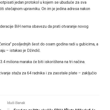
 potpisati jedan protokol u kojem se ubuduće za sva
iti stečajnom upravniku. On im je jedina adresa nakon
deracije BiH nema obavezu da prati otvaranje novog
Zenica” posljednjih šest do osam godina radi u gubicima, a
ju – istakao je Džindič.
.4 miliona maraka će biti iskorištena na tri načina.
vanje staža za 64 radnika i za zaostale plate – zaključio
Idući članak