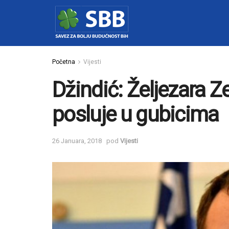
Početna
Vijesti
Džindić: Željezara 
posluje u gubicima
26 Januara, 2018
pod
Vijesti