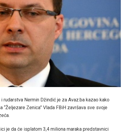
je i rudarstva Nermin Džindić je za Avaz.ba kazao kako
ma “Željezare Zenica” Vlada FBiH završava sve svoje
zeća.
ci je da će isplatom 3,4 miliona maraka predstavnici