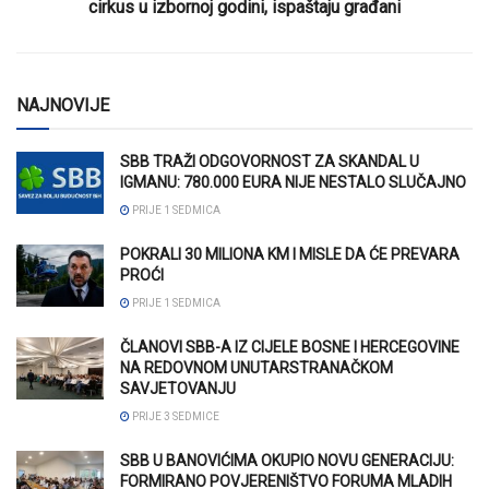
cirkus u izbornoj godini, ispaštaju građani
NAJNOVIJE
SBB TRAŽI ODGOVORNOST ZA SKANDAL U
IGMANU: 780.000 EURA NIJE NESTALO SLUČAJNO
PRIJE 1 SEDMICA
POKRALI 30 MILIONA KM I MISLE DA ĆE PREVARA
PROĆI
PRIJE 1 SEDMICA
ČLANOVI SBB-A IZ CIJELE BOSNE I HERCEGOVINE
NA REDOVNOM UNUTARSTRANAČKOM
SAVJETOVANJU
PRIJE 3 SEDMICE
SBB U BANOVIĆIMA OKUPIO NOVU GENERACIJU:
FORMIRANO POVJERENIŠTVO FORUMA MLADIH