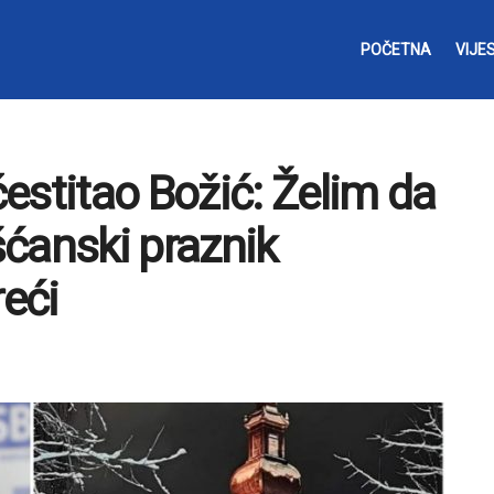
POČETNA
VIJES
estitao Božić: Želim da
išćanski praznik
reći