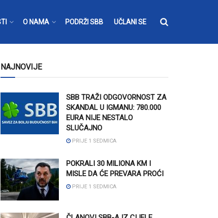
TI
O NAMA
PODRŽI SBB
UČLANI SE
NAJNOVIJE
SBB TRAŽI ODGOVORNOST ZA
SKANDAL U IGMANU: 780.000
EURA NIJE NESTALO
SLUČAJNO
PRIJE 1 SEDMICA
POKRALI 30 MILIONA KM I
MISLE DA ĆE PREVARA PROĆI
PRIJE 1 SEDMICA
ČLANOVI SBB-A IZ CIJELE