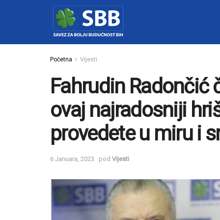
Početna
Vijesti
Fahrudin Radončić č
ovaj najradosniji hr
provedete u miru i s
6 Januara, 2023
pod
Vijesti