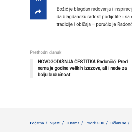
Božić je blagdan radovanja i inspirac
da blagdansku radost podijelite i 
tradicije i običaja – poručio je Radonč
Prethodni članak
NOVOGODIŠNJA ČESTITKA Radončić: Pred
nama je godina velikih izazova, ali i nade za
bolju budućnost
Početna
Vijesti
O nama
Podrži SBB
Učlani se