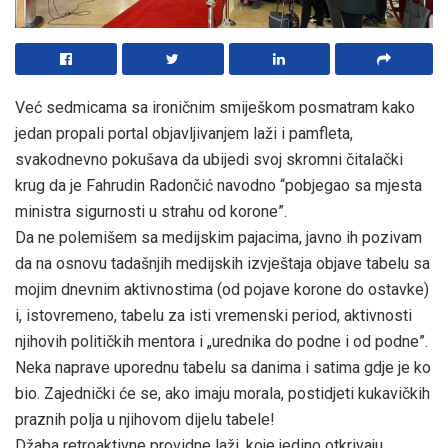
Već sedmicama sa ironičnim smiješkom posmatram kako
jedan propali portal objavljivanjem laži i pamfleta,
svakodnevno pokušava da ubijedi svoj skromni čitalački
krug da je Fahrudin Radončić navodno “pobjegao sa mjesta
ministra sigurnosti u strahu od korone”.
Da ne polemišem sa medijskim pajacima, javno ih pozivam
da na osnovu tadašnjih medijskih izvještaja objave tabelu sa
mojim dnevnim aktivnostima (od pojave korone do ostavke)
i, istovremeno, tabelu za isti vremenski period, aktivnosti
njihovih političkih mentora i „urednika do podne i od podne”.
Neka naprave uporednu tabelu sa danima i satima gdje je ko
bio. Zajednički će se, ako imaju morala, postidjeti kukavičkih
praznih polja u njihovom dijelu tabele!
Džaba retroaktivne providne laži, koje jedino otkrivaju