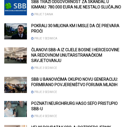
SBB TRAŽI ODGOVORNOST ZA SKANDAL U
IGMANU: 780.000 EURA NIJE NESTALO SLUČAJNO
PRIJE 7 DANA
POKRALI 30 MILIONA KM I MISLE DA ĆE PREVARA
PROĆI
PRIJE 1 SEDMICA
ČLANOVI SBB-A IZ CIJELE BOSNE I HERCEGOVINE
NA REDOVNOM UNUTARSTRANAČKOM
SAVJETOVANJU
PRIJE 3 SEDMICE
SBB U BANOVIĆIMA OKUPIO NOVU GENERACIJU:
FORMIRANO POVJERENIŠTVO FORUMA MLADIH
PRIJE 3 SEDMICE
POZNATI NEUROHIRURG HASO SEFO PRISTUPIO
SBB-U
PRIJE 4 SEDMICE