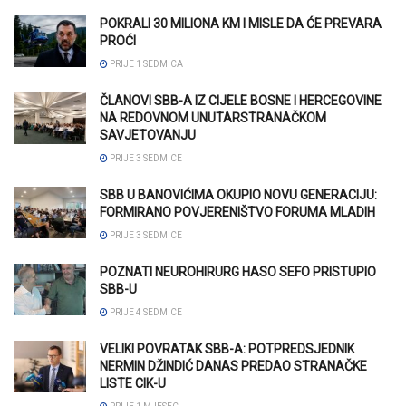
POKRALI 30 MILIONA KM I MISLE DA ĆE PREVARA
PROĆI
PRIJE 1 SEDMICA
ČLANOVI SBB-A IZ CIJELE BOSNE I HERCEGOVINE
NA REDOVNOM UNUTARSTRANAČKOM
SAVJETOVANJU
PRIJE 3 SEDMICE
SBB U BANOVIĆIMA OKUPIO NOVU GENERACIJU:
FORMIRANO POVJERENIŠTVO FORUMA MLADIH
PRIJE 3 SEDMICE
POZNATI NEUROHIRURG HASO SEFO PRISTUPIO
SBB-U
PRIJE 4 SEDMICE
VELIKI POVRATAK SBB-A: POTPREDSJEDNIK
NERMIN DŽINDIĆ DANAS PREDAO STRANAČKE
LISTE CIK-U