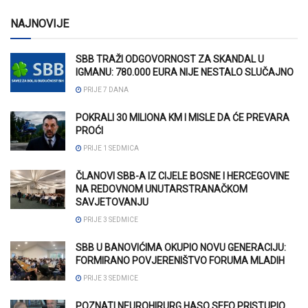
NAJNOVIJE
SBB TRAŽI ODGOVORNOST ZA SKANDAL U
IGMANU: 780.000 EURA NIJE NESTALO SLUČAJNO
PRIJE 7 DANA
POKRALI 30 MILIONA KM I MISLE DA ĆE PREVARA
PROĆI
PRIJE 1 SEDMICA
ČLANOVI SBB-A IZ CIJELE BOSNE I HERCEGOVINE
NA REDOVNOM UNUTARSTRANAČKOM
SAVJETOVANJU
PRIJE 3 SEDMICE
SBB U BANOVIĆIMA OKUPIO NOVU GENERACIJU:
FORMIRANO POVJERENIŠTVO FORUMA MLADIH
PRIJE 3 SEDMICE
POZNATI NEUROHIRURG HASO SEFO PRISTUPIO