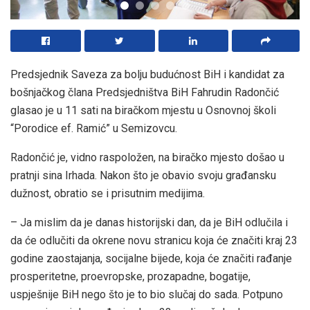
Predsjednik Saveza za bolju budućnost BiH i kandidat za
bošnjačkog člana Predsjedništva BiH Fahrudin Radončić
glasao je u 11 sati na biračkom mjestu u Osnovnoj školi
“Porodice ef. Ramić” u Semizovcu.
Radončić je, vidno raspoložen, na biračko mjesto došao u
pratnji sina Irhada. Nakon što je obavio svoju građansku
dužnost, obratio se i prisutnim medijima.
– Ja mislim da je danas historijski dan, da je BiH odlučila i
da će odlučiti da okrene novu stranicu koja će značiti kraj 23
godine zaostajanja, socijalne bijede, koja će značiti rađanje
prosperitetne, proevropske, prozapadne, bogatije,
uspješnije BiH nego što je to bio slučaj do sada. Potpuno