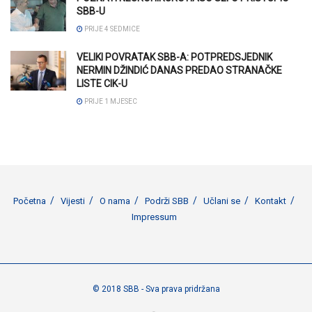
SBB-U
PRIJE 4 SEDMICE
VELIKI POVRATAK SBB-A: POTPREDSJEDNIK
NERMIN DŽINDIĆ DANAS PREDAO STRANAČKE
LISTE CIK-U
PRIJE 1 MJESEC
Početna
Vijesti
O nama
Podrži SBB
Učlani se
Kontakt
Impressum
© 2018 SBB - Sva prava pridržana