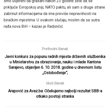
smo uvjereni da građani nakon 23 godine žele da se
priključe Evropskoj uniji, NATO paktu, ali sam s druge strane
zabrinut informacijama da ima previše nepravilnosti na
biračkim mjestima. U svakom slučaju, mislim da se sutra
rađa nova BiH – kazao je Radončić.
Prethodni članak
Javni konkurs za popunu radnih mjesta državnih službenika
u Ministarstvu za obrazovanje, nauku i mlade Kantona
Sarajevo, objavljen 6. 10. 2018. godine u dnevnom listu
„Oslobođenje“;
Idući članak
Arapović za Avaz.ba: Očekujemo najbolji rezultat SBB-a
otkako postoji stranka