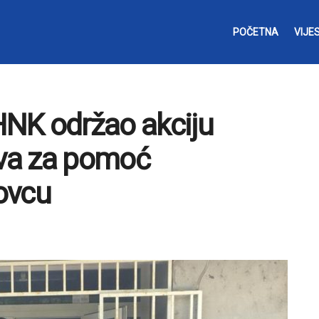
POČETNA
VIJES
NK održao akciju
ava za pomoć
ovcu