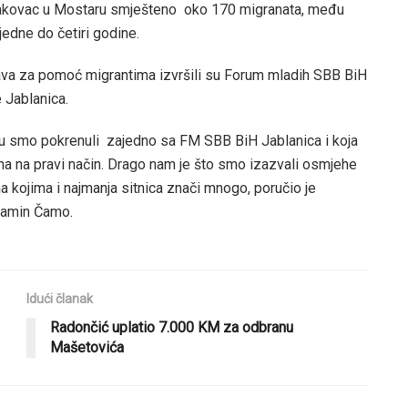
alakovac u Mostaru smješteno oko 170 migranata, među
jedne do četiri godine.
tava za pomoć migrantima izvršili su Forum mladih SBB BiH
 Jablanica.
u smo pokrenuli zajedno sa FM SBB BiH Jablanica i koja
ana na pravi način. Drago nam je što smo izazvali osmjehe
na kojima i najmanja sitnica znači mnogo, poručio je
jamin Čamo.
Idući članak
Radončić uplatio 7.000 KM za odbranu
Mašetovića