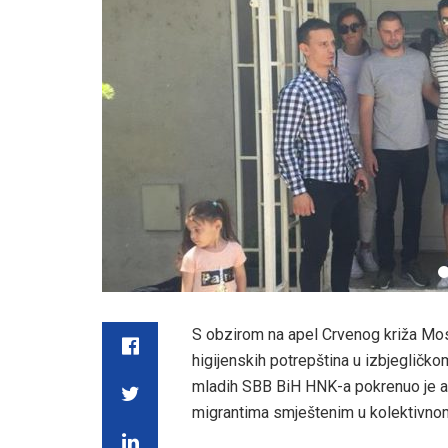
S obzirom na apel Crvenog križa Mos
higijenskih potrepština u izbjegličk
mladih SBB BiH HNK-a pokrenuo je akc
migrantima smještenim u kolektivno