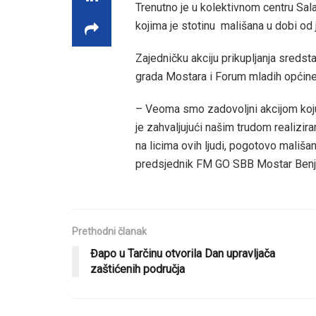
Trenutno je u kolektivnom centru S
kojima je stotinu mališana u dobi od 
Zajedničku akciju prikupljanja sreds
grada Mostara i Forum mladih općine
– Veoma smo zadovoljni akcijom koj
je zahvaljujući našim trudom realizir
na licima ovih ljudi, pogotovo mališa
predsjednik FM GO SBB Mostar Ben
Prethodni članak
Đapo u Tarčinu otvorila Dan upravljača
zaštićenih područja