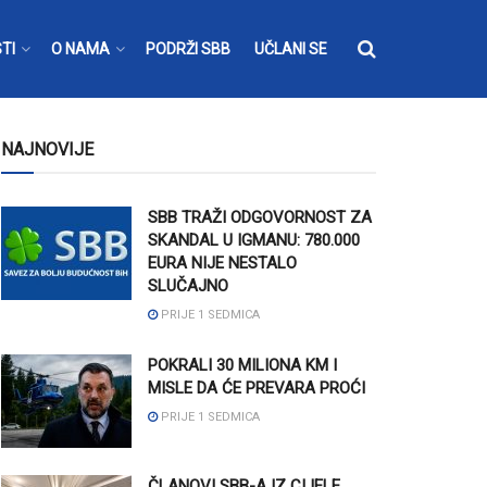
TI
O NAMA
PODRŽI SBB
UČLANI SE
NAJNOVIJE
SBB TRAŽI ODGOVORNOST ZA
SKANDAL U IGMANU: 780.000
EURA NIJE NESTALO
SLUČAJNO
PRIJE 1 SEDMICA
POKRALI 30 MILIONA KM I
MISLE DA ĆE PREVARA PROĆI
PRIJE 1 SEDMICA
ČLANOVI SBB-A IZ CIJELE