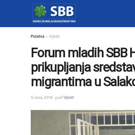
Početna
Vijesti
Forum mladih SBB H
prikupljanja sredst
migrantima u Salak
5 Juna, 2018
pod
Vijesti