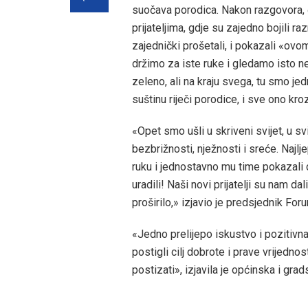
suočava porodica. Nakon razgovora, 
prijateljima, gdje su zajedno bojili ra
zajednički prošetali, i pokazali «ovom»
držimo za iste ruke i gledamo isto 
zeleno, ali na kraju svega, tu smo jed
suštinu riječi porodice, i sve ono kr
«Opet smo ušli u skriveni svijet, u svij
bezbrižnosti, nježnosti i sreće. Najlje
ruku i jednostavno mu time pokazali da 
uradili! Naši novi prijatelji su nam da
proširilo,» izjavio je predsjednik F
«Jedno prelijepo iskustvo i pozitivna
postigli cilj dobrote i prave vrijedno
postizati», izjavila je općinska i gra