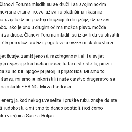
članovi Foruma mladih su se družili sa svojim novim
znovrsne crtane likove, uživali u slatkišima i kasnije
 svijetu da ne postoji drugačiji ili drugačija, da se svi
nebo, iako je ono u drugim očima možda plavo, možda
ni za druge. Članovi Foruma mladih su izjavili da su shvatili
oz šta porodica prolazi, pogotovo u ovakvim okolnostima.
et šutnje, zamišljenosti, razdraganosti, ali i u svijet
pši osjećaj je kad nekog usrećite tako što ste tu, pružili
želite biti njegov prijatelj ili prijateljica. Mi smo to
li šansu, mi smo je iskoristili i naše carstvo drugarstvo se
oruma mladih SBB NG, Mirza Rastoder.
 energija, kad nekog uveselite i pružite ruku, znajte da ste
sti ljudskosti, a mi smo to danas postigli, i još ćemo
dska vijećnica Sanela Holjan.