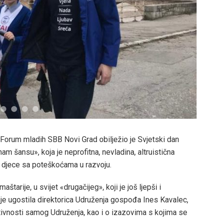
, Forum mladih SBB Novi Grad obilježio je Svjetski dan
am šansu», koja je neprofitna, nevladina, altruistična
ji djece sa poteškoćama u razvoju.
štarije, u svijet «drugačijeg», koji je još ljepši i
 je ugostila direktorica Udruženja gospođa Ines Kavalec,
aktivnosti samog Udruženja, kao i o izazovima s kojima se