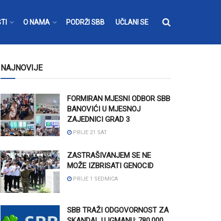
TI
O NAMA
PODRŽI SBB
UČLANI SE
NAJNOVIJE
FORMIRAN MJESNI ODBOR SBB
BANOVIĆI U MJESNOJ
ZAJEDNICI GRAD 3
PRIJE 21 SAT
ZASTRAŠIVANJEM SE NE
MOŽE IZBRISATI GENOCID
PRIJE 1 SEDMICA
SBB TRAŽI ODGOVORNOST ZA
SKANDAL U IGMANU: 780.000