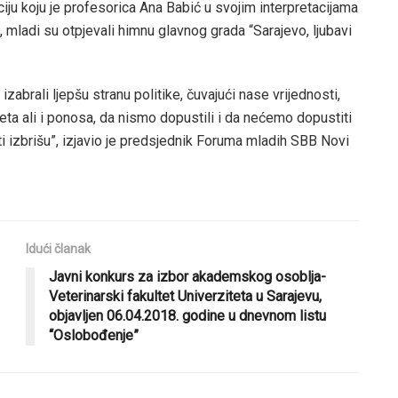
iju koju je profesorica Ana Babić u svojim interpretacijama
 mladi su otpjevali himnu glavnog grada “Sarajevo, ljubavi
brali ljepšu stranu politike, čuvajući nase vrijednosti,
eta ali i ponosa, da nismo dopustili i da nećemo dopustiti
isti izbrišu”, izjavio je predsjednik Foruma mladih SBB Novi
Idući članak
Javni konkurs za izbor akademskog osoblja-
Veterinarski fakultet Univerziteta u Sarajevu,
objavljen 06.04.2018. godine u dnevnom listu
“Oslobođenje”