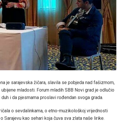
ena je sarajevska žičara, slavila se pobjeda nad fašizmom,
e ubijene mladosti. Forum mladih SBB Novi grad je odlučio
ki duh i da pjesmama proslavi rođendan svoga grada.
ičala o sevdalinkama, o etno-muzikološkoj vrijednosti
 Sarajevu kao sehari koja čuva sva zlata naše lirike.