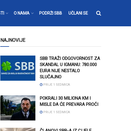
TI
O NAMA
PODRŽI SBB
UČLANI SE
NAJNOVIJE
SBB TRAŽI ODGOVORNOST ZA
SKANDAL U IGMANU: 780.000
EURA NIJE NESTALO
SLUČAJNO
PRIJE 1 SEDMICA
POKRALI 30 MILIONA KM I
MISLE DA ĆE PREVARA PROĆI
PRIJE 1 SEDMICA
ČLANOVI SBB-A IZ CIJELE