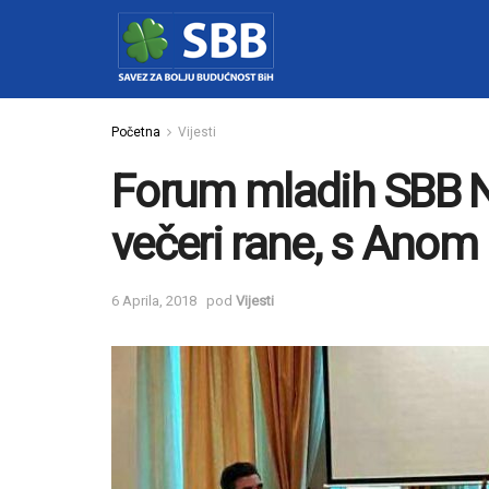
Početna
Vijesti
Forum mladih SBB N
večeri rane, s Anom
6 Aprila, 2018
pod
Vijesti