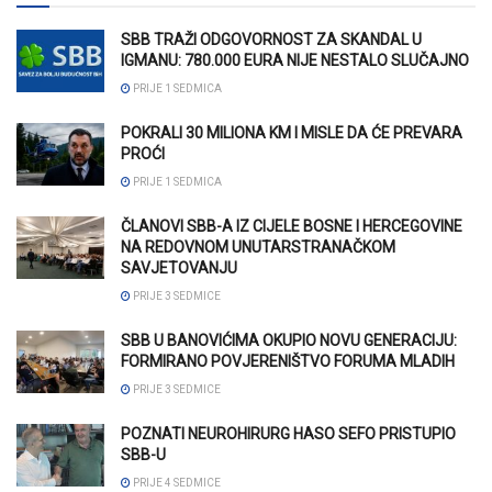
SBB TRAŽI ODGOVORNOST ZA SKANDAL U
IGMANU: 780.000 EURA NIJE NESTALO SLUČAJNO
PRIJE 1 SEDMICA
POKRALI 30 MILIONA KM I MISLE DA ĆE PREVARA
PROĆI
PRIJE 1 SEDMICA
ČLANOVI SBB-A IZ CIJELE BOSNE I HERCEGOVINE
NA REDOVNOM UNUTARSTRANAČKOM
SAVJETOVANJU
PRIJE 3 SEDMICE
SBB U BANOVIĆIMA OKUPIO NOVU GENERACIJU:
FORMIRANO POVJERENIŠTVO FORUMA MLADIH
PRIJE 3 SEDMICE
POZNATI NEUROHIRURG HASO SEFO PRISTUPIO
SBB-U
PRIJE 4 SEDMICE