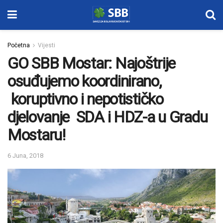
Početna
Vijesti
GO SBB Mostar: Najoštrije
osuđujemo koordinirano,
koruptivno i nepotističko
djelovanje SDA i HDZ-a u Gradu
Mostaru!
6 Juna, 2018