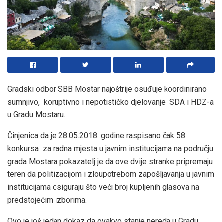
Gradski odbor SBB Mostar najoštrije osuđuje koordinirano
sumnjivo, koruptivno i nepotističko djelovanje SDA i HDZ-a
u Gradu Mostaru.
Činjenica da je 28.05.2018. godine raspisano čak 58
konkursa za radna mjesta u javnim institucijama na području
grada Mostara pokazatelj je da ove dvije stranke pripremaju
teren da politizacijom i zloupotrebom zapošljavanja u javnim
institucijama osiguraju što veći broj kupljenih glasova na
predstojećim izborima.
Ovo je još jedan dokaz da ovakvo stanje nereda u Gradu