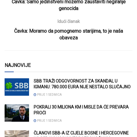
Čavka: Samo jedinstveni možemo zaustaviti negiranje
genocida
Idući članak
Čavka: Moramo da pomognemo starijima, to je naša
obaveza
NAJNOVIJE
SBB TRAŽI ODGOVORNOST ZA SKANDAL U
IGMANU: 780.000 EURA NIJE NESTALO SLUČAJNO
PRIJE 1 SEDMICA
POKRALI 30 MILIONA KM I MISLE DA ĆE PREVARA
PROĆI
PRIJE 1 SEDMICA
ČLANOVI SBB-A IZ CIJELE BOSNE I HERCEGOVINE