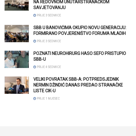
NA REDOVNOM UNUTARSTRANAČKOM
SAVJETOVANJU
PRIJE 3 SEDMICE
SBB U BANOVIĆIMA OKUPIO NOVU GENERACIJU:
FORMIRANO POVJERENIŠTVO FORUMA MLADIH
PRIJE 3 SEDMICE
POZNATI NEUROHIRURG HASO SEFO PRISTUPIO
SBB-U
PRIJE 4 SEDMICE
VELIKI POVRATAK SBB-A: POTPREDSJEDNIK
NERMIN DŽINDIĆ DANAS PREDAO STRANAČKE
LISTE CIK-U
PRIJE 1 MJESEC