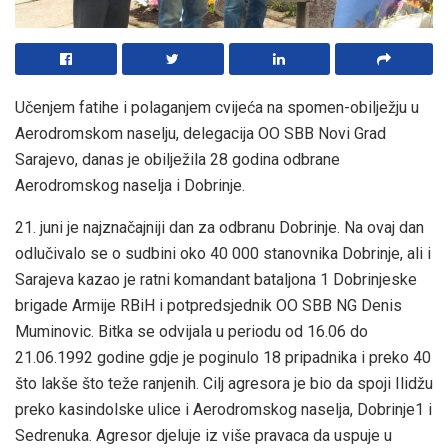
Učenjem fatihe i polaganjem cvijeća na spomen-obilježju u
Aerodromskom naselju, delegacija OO SBB Novi Grad
Sarajevo, danas je obilježila 28 godina odbrane
Aerodromskog naselja i Dobrinje.
21. juni je najznačajniji dan za odbranu Dobrinje. Na ovaj dan
odlučivalo se o sudbini oko 40 000 stanovnika Dobrinje, ali i
Sarajeva kazao je ratni komandant bataljona 1 Dobrinjeske
brigade Armije RBiH i potpredsjednik OO SBB NG Denis
Muminovic. Bitka se odvijala u periodu od 16.06 do
21.06.1992 godine gdje je poginulo 18 pripadnika i preko 40
što lakše što teže ranjenih. Cilj agresora je bio da spoji Ilidžu
preko kasindolske ulice i Aerodromskog naselja, Dobrinje1 i
Sedrenuka. Agresor djeluje iz više pravaca da uspuje u