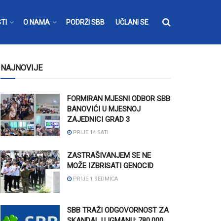
TI
O NAMA
PODRŽI SBB
UČLANI SE
NAJNOVIJE
FORMIRAN MJESNI ODBOR SBB
BANOVIĆI U MJESNOJ
ZAJEDNICI GRAD 3
PRIJE 14 SATI
ZASTRAŠIVANJEM SE NE
MOŽE IZBRISATI GENOCID
PRIJE 1 SEDMICA
SBB TRAŽI ODGOVORNOST ZA
SKANDAL U IGMANU: 780.000