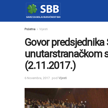
Početna
Vijesti
Govor predsjednika
unutarstranačkom s
(2.11.2017.)
6 Novembra, 2017
pod
Vijesti