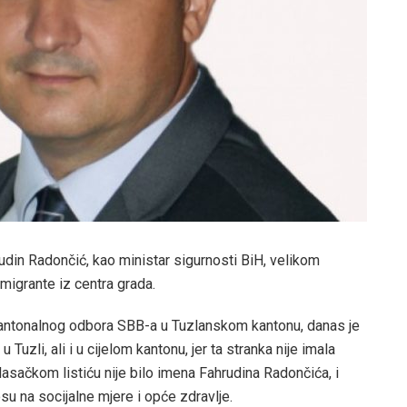
udin Radončić, kao ministar sigurnosti BiH, velikom
 migrante iz centra grada.
Kantonalnog odbora SBB-a u Tuzlanskom kantonu, danas je
Tuzli, ali i u cijelom kantonu, jer ta stranka nije imala
asačkom listiću nije bilo imena Fahrudina Radončića, i
dnosu na socijalne mjere i opće zdravlje.