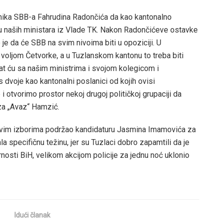
dnika SBB-a Fahrudina Radončića da kao kantonalno
 naših ministara iz Vlade TK. Nakon Radončićeve ostavke
 je da će SBB na svim nivoima biti u opoziciji. U
voljom Četvorke, a u Tuzlanskom kantonu to treba biti
at ću sa našim ministrima i svojom kolegicom i
 dvoje kao kantonalni poslanici od kojih ovisi
i otvorimo prostor nekoj drugoj političkoj grupaciji da
a „Avaz“ Hamzić.
 ovim izborima podržao kandidaturu Jasmina Imamovića za
la specifičnu težinu, jer su Tuzlaci dobro zapamtili da je
nosti BiH, velikom akcijom policije za jednu noć uklonio
Idući članak