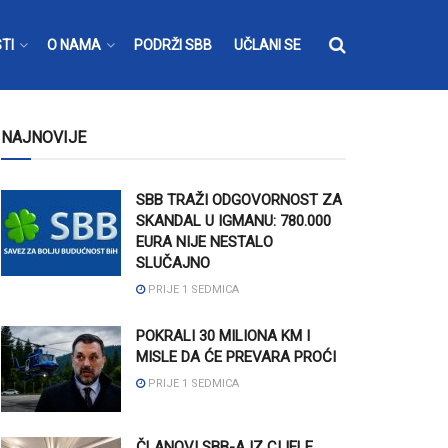
TI
O NAMA
PODRŽI SBB
UČLANI SE
NAJNOVIJE
SBB TRAŽI ODGOVORNOST ZA
SKANDAL U IGMANU: 780.000
EURA NIJE NESTALO
SLUČAJNO
PRIJE 1 SEDMICA
POKRALI 30 MILIONA KM I
MISLE DA ĆE PREVARA PROĆI
PRIJE 1 SEDMICA
ČLANOVI SBB-A IZ CIJELE