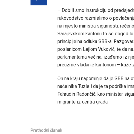
– Dobili smo instrukciju od predsje
rukovodstvo razmislimo o povlačenju
na mjesto ministra sigurnosti, rečeno
Sarajevskom kantonu to se dogodilo 
principijelna odluka SBB-a. Razgovar
poslanicom Lejlom Vuković, te da nas
parlamentarna većina, izađemo iz nje 
preuzme vladanje kantonom – kaže z
On na kraju napominje da je SBB na
načelnika Tuzle i da je ta podrška ima
Fahrudin Radončić, kao ministar sigur
migrante iz centra grada.
Prethodni članak