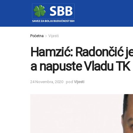
Početna
Vijesti
Hamzić: Radončić je 
a napuste Vladu TK
24 Novembra, 2020
pod
Vijesti