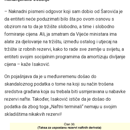
– Naknadni pismeni odgovor koji sam dobio od Šarovića je
da entiteti neće poduzimati bilo šta po ovom osnovu s
obzirom na to da je tržište slobodno, a time i slobodno
formiranje cijena. Ali, ja smatram da Vijeće ministara ima
alate za djelovanje na tržištu, između ostalog i utjecaj na
tržište iz robnih rezervi, kako to rade sve zemlje u svijetu, a
entiteti svojim socijalnim programima da amortizuju divljanje
cijena – kaže Isaković.
On pojašnjava da je u međuvremenu došao do
skandaloznog podatka o tome na koji su način trošena
sredstva građana koja su trebala biti usmjeravana u nabavke
rezervi nafte. Također, Isaković ističe da je došao do
podatka da zbog toga „Naftni terminali“ nemaju u svojim
skladištima nikakvih rezervi!