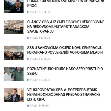
POKRALI 30 MILIONA KM I MISLE DA ĆE PREVARA
PROĆI
PRIJE 1 SEDMICA
ČLANOVI SBB-A IZ CIJELE BOSNE I HERCEGOVINE
NA REDOVNOM UNUTARSTRANAČKOM
SAVJETOVANJU
PRIJE 3 SEDMICE
SBB U BANOVIĆIMA OKUPIO NOVU GENERACIJU:
FORMIRANO POVJERENIŠTVO FORUMA MLADIH
PRIJE 3 SEDMICE
POZNATI NEUROHIRURG HASO SEFO PRISTUPIO
SBB-U
PRIJE 4 SEDMICE
VELIKI POVRATAK SBB-A: POTPREDSJEDNIK
NERMIN DŽINDIĆ DANAS PREDAO STRANAČKE
LISTE CIK-U
PRIJE 1 MJESEC