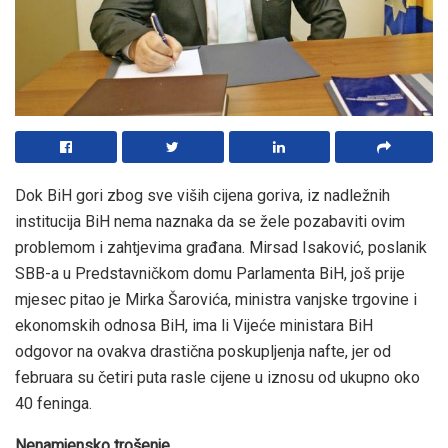
Dok BiH gori zbog sve viših cijena goriva, iz nadležnih
institucija BiH nema naznaka da se žele pozabaviti ovim
problemom i zahtjevima građana. Mirsad Isaković, poslanik
SBB-a u Predstavničkom domu Parlamenta BiH, još prije
mjesec pitao je Mirka Šarovića, ministra vanjske trgovine i
ekonomskih odnosa BiH, ima li Vijeće ministara BiH
odgovor na ovakva drastična poskupljenja nafte, jer od
februara su četiri puta rasle cijene u iznosu od ukupno oko
40 feninga.
Nenamjensko trošenje