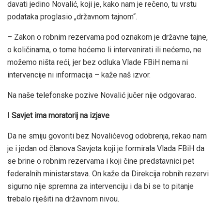
davati jedino Novalić, koji je, kako nam je rečeno, tu vrstu
podataka proglasio „državnom tajnom“.
– Zakon o robnim rezervama pod oznakom je državne tajne,
o količinama, o tome hoćemo li intervenirati ili nećemo, ne
možemo ništa reći, jer bez odluka Vlade FBiH nema ni
intervencije ni informacija – kaže naš izvor.
Na naše telefonske pozive Novalić jučer nije odgovarao.
I Savjet ima moratorij na izjave
Da ne smiju govoriti bez Novalićevog odobrenja, rekao nam
je i jedan od članova Savjeta koji je formirala Vlada FBiH da
se brine o robnim rezervama i koji čine predstavnici pet
federalnih ministarstava. On kaže da Direkcija robnih rezervi
sigurno nije spremna za intervenciju i da bi se to pitanje
trebalo riješiti na državnom nivou.