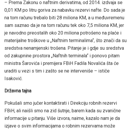
– Prema Zakonu o naftnim derivatima, od 2014. izdvaja se
0,01 KM po litru goriva za nabavku rezervi nafte. Do sada je
na tom računu trebalo biti 28 miliona KM, a u međuvremenu
sam saznao da je na tom računu tek oko 7,5 miliona KM, jer
je navodno preostalih oko 20 miliona potrošeno na plaće i
materijalne troškove u „Naftnim terminalima“, što znači da su
sredstva nenamjenski trošena. Pitanje je i gdje su sredstva
od zakupnine prostora „Naftnih terminala“ i ponovo pitam
ministra Šarovića i premijera FBiH Fadila Novalića šta će
uraditi u vezi s tim i zašto se ne interveniše – ističe
Isaković.
Državna tajna
Pokušali smo jučer kontaktirati i Direkciju robnih rezervi
FBiH, ali naišli smo na zid šutnje, barem kada su zvanične
informacije u pitanju. Više izvora, naime, kazalo nam je da
izjave o svim informacijama o robnim rezervama može