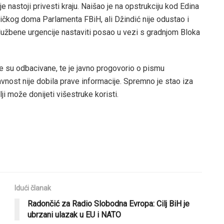
e nastoji privesti kraju. Naišao je na opstrukciju kod Edina
čkog doma Parlamenta FBiH, ali Džindić nije odustao i
lužbene urgencije nastaviti posao u vezi s gradnjom Bloka
je su odbacivane, te je javno progovorio o pismu
vnost nije dobila prave informacije. Spremno je stao iza
mlji može donijeti višestruke koristi.
Idući članak
Radončić za Radio Slobodna Evropa: Cilj BiH je
ubrzani ulazak u EU i NATO