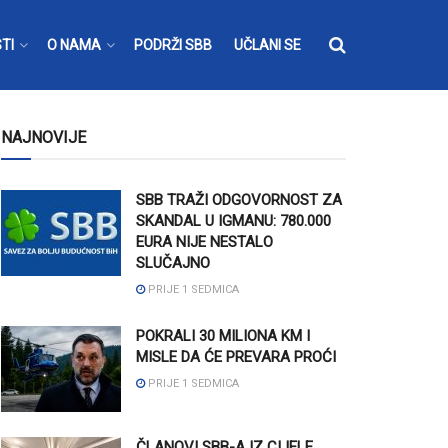
TI
O NAMA
PODRŽI SBB
UČLANI SE
NAJNOVIJE
SBB TRAŽI ODGOVORNOST ZA
SKANDAL U IGMANU: 780.000
EURA NIJE NESTALO
SLUČAJNO
PRIJE 1 SEDMICA
POKRALI 30 MILIONA KM I
MISLE DA ĆE PREVARA PROĆI
PRIJE 1 SEDMICA
ČLANOVI SBB-A IZ CIJELE