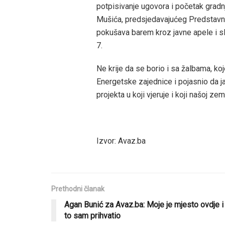
potpisivanje ugovora i početak gradnj
Mušića, predsjedavajućeg Predstavni
pokušava barem kroz javne apele i s
7.
Ne krije da se borio i sa žalbama, ko
Energetske zajednice i pojasnio da ja
projekta u koji vjeruje i koji našoj ze
Izvor: Avaz.ba
Prethodni članak
Agan Bunić za Avaz.ba: Moje je mjesto ovdje i
to sam prihvatio