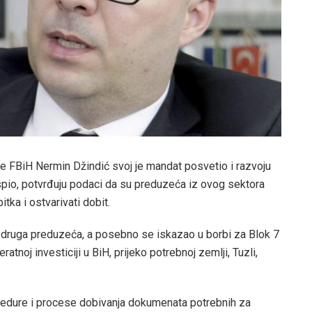
rije FBiH Nermin Džindić svoj je mandat posvetio i razvoju
spio, potvrđuju podaci da su preduzeća iz ovog sektora
itka i ostvarivati dobit.
druga preduzeća, a posebno se iskazao u borbi za Blok 7
atnoj investiciji u BiH, prijeko potrebnoj zemlji, Tuzli,
ocedure i procese dobivanja dokumenata potrebnih za