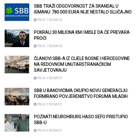
SBB TRAŽI ODGOVORNOST ZA SKANDAL U
IGMANU: 780.000 EURA NIJE NESTALO SLUČAJNO
PRIJE 1 SEDMICA
POKRALI 30 MILIONA KM I MISLE DA ĆE PREVARA
PROĆI
PRIJE 1 SEDMICA
ČLANOVI SBB-A IZ CIJELE BOSNE I HERCEGOVINE
NA REDOVNOM UNUTARSTRANAČKOM
SAVJETOVANJU
PRIJE 3 SEDMICE
SBB U BANOVIĆIMA OKUPIO NOVU GENERACIJU:
FORMIRANO POVJERENIŠTVO FORUMA MLADIH
PRIJE 3 SEDMICE
POZNATI NEUROHIRURG HASO SEFO PRISTUPIO
SBB-U
PRIJE 4 SEDMICE