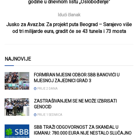
godine u dnevnom listu „Oslobođenje“
Idući članak
Jusko za Avaz.ba: Za projekt puta Beograd – Sarajevo više
od tri milijarde eura, gradit će se 43 tunela i 73 mosta
NAJNOVIJE
FORMIRAN MJESNI ODBOR SBB BANOVIĆI U
MJESNOJ ZAJEDNICI GRAD 3
PRIJE 2 DANA
ZASTRAŠIVANJEM SE NE MOŽE IZBRISATI
GENOCID
PRIJE 1 SEDMICA
SBB TRAŽI ODGOVORNOST ZA SKANDAL U
IGMANU: 780.000 EURA NIJE NESTALO SLUČAJNO