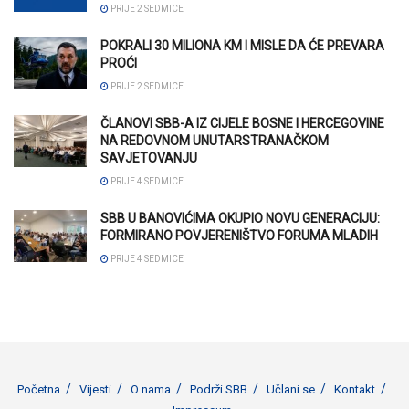
PRIJE 2 SEDMICE
POKRALI 30 MILIONA KM I MISLE DA ĆE PREVARA
PROĆI
PRIJE 2 SEDMICE
ČLANOVI SBB-A IZ CIJELE BOSNE I HERCEGOVINE
NA REDOVNOM UNUTARSTRANAČKOM
SAVJETOVANJU
PRIJE 4 SEDMICE
SBB U BANOVIĆIMA OKUPIO NOVU GENERACIJU:
FORMIRANO POVJERENIŠTVO FORUMA MLADIH
PRIJE 4 SEDMICE
Početna
Vijesti
O nama
Podrži SBB
Učlani se
Kontakt