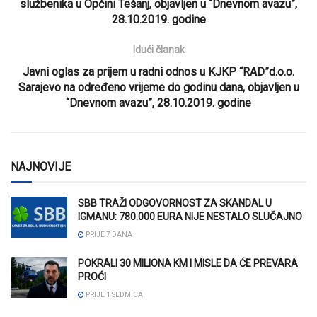
službenika u Općini Tešanj, objavljen u “Dnevnom avazu”,
28.10.2019. godine
Idući članak
Javni oglas za prijem u radni odnos u KJKP “RAD”d.o.o.
Sarajevo na određeno vrijeme do godinu dana, objavljen u
“Dnevnom avazu”, 28.10.2019. godine
NAJNOVIJE
SBB TRAŽI ODGOVORNOST ZA SKANDAL U
IGMANU: 780.000 EURA NIJE NESTALO SLUČAJNO
PRIJE 7 DANA
POKRALI 30 MILIONA KM I MISLE DA ĆE PREVARA
PROĆI
PRIJE 1 SEDMICA