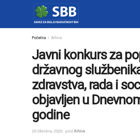
Početna
Arhiva
Javni konkurs za p
državnog službenika
zdravstva, rada i soc
objavljen u Dnevnom
godine
20 Oktobra, 2020
pod
Arhiva