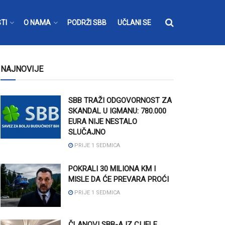
TI
O NAMA
PODRŽI SBB
UČLANI SE
NAJNOVIJE
SBB TRAŽI ODGOVORNOST ZA
SKANDAL U IGMANU: 780.000
EURA NIJE NESTALO
SLUČAJNO
PRIJE 1 SEDMICA
POKRALI 30 MILIONA KM I
MISLE DA ĆE PREVARA PROĆI
PRIJE 1 SEDMICA
ČLANOVI SBB-A IZ CIJELE