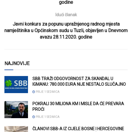
godine
Idući članak
Javni konkurs za popunu upražnjenog radnog mjesta
namještinika u Općinskom sudu u Tuzli, objavljen u Dnevnom
avazu 28.11.2020. godine
NAJNOVIJE
SBB TRAŽI ODGOVORNOST ZA SKANDAL U
IGMANU: 780.000 EURA NIJE NESTALO SLUČAJNO
PRIJE 1 SEDMICA
POKRALI 30 MILIONA KM I MISLE DA ĆE PREVARA
PROĆI
PRIJE 1 SEDMICA
ČLANOVI SBB-A IZ CIJELE BOSNE I HERCEGOVINE