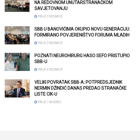
NA REDOVNOM UNUTARSTRANAČKOM
SAVJETOVANJU
PRIJE 3 SEDMICE
SBB U BANOVIĆIMA OKUPIO NOVU GENERACIJU:
FORMIRANO POVJERENIŠTVO FORUMA MLADIH
PRIJE 3 SEDMICE
POZNATI NEUROHIRURG HASO SEFO PRISTUPIO
SBB-U
PRIJE 4 SEDMICE
VELIKI POVRATAK SBB-A: POTPREDSJEDNIK
NERMIN DŽINDIĆ DANAS PREDAO STRANAČKE
LISTE CIK-U
PRIJE 1 MJESEC