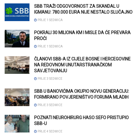
SBB TRAŽI ODGOVORNOST ZA SKANDAL U
IGMANU: 780.000 EURA NIJE NESTALO SLUČAJNO
PRIJE 1 SEDMICA
POKRALI 30 MILIONA KM I MISLE DA ĆE PREVARA
PROĆI
PRIJE 1 SEDMICA
ČLANOVI SBB-A IZ CIJELE BOSNE I HERCEGOVINE
NA REDOVNOM UNUTARSTRANAČKOM
SAVJETOVANJU
PRIJE 3 SEDMICE
SBB U BANOVIĆIMA OKUPIO NOVU GENERACIJU:
FORMIRANO POVJERENIŠTVO FORUMA MLADIH
PRIJE 3 SEDMICE
POZNATI NEUROHIRURG HASO SEFO PRISTUPIO
SBB-U
PRIJE 4 SEDMICE