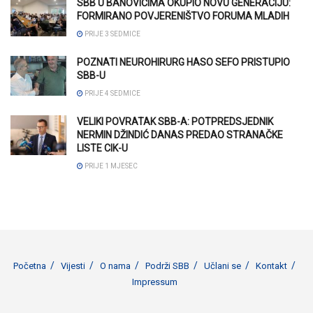
SBB U BANOVIĆIMA OKUPIO NOVU GENERACIJU:
FORMIRANO POVJERENIŠTVO FORUMA MLADIH
PRIJE 3 SEDMICE
POZNATI NEUROHIRURG HASO SEFO PRISTUPIO
SBB-U
PRIJE 4 SEDMICE
VELIKI POVRATAK SBB-A: POTPREDSJEDNIK
NERMIN DŽINDIĆ DANAS PREDAO STRANAČKE
LISTE CIK-U
PRIJE 1 MJESEC
Početna
Vijesti
O nama
Podrži SBB
Učlani se
Kontakt
Impressum