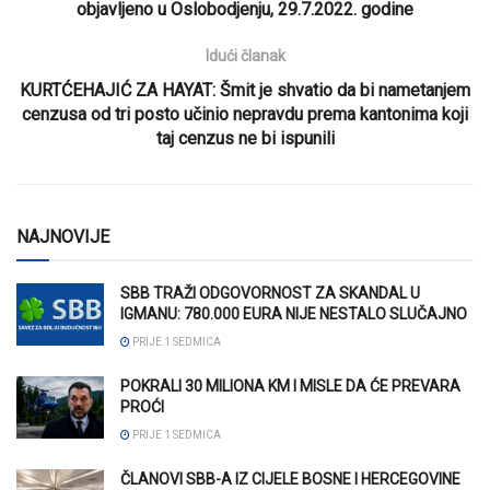
objavljeno u Oslobodjenju, 29.7.2022. godine
Idući članak
KURTĆEHAJIĆ ZA HAYAT: Šmit je shvatio da bi nametanjem
cenzusa od tri posto učinio nepravdu prema kantonima koji
taj cenzus ne bi ispunili
NAJNOVIJE
SBB TRAŽI ODGOVORNOST ZA SKANDAL U
IGMANU: 780.000 EURA NIJE NESTALO SLUČAJNO
PRIJE 1 SEDMICA
POKRALI 30 MILIONA KM I MISLE DA ĆE PREVARA
PROĆI
PRIJE 1 SEDMICA
ČLANOVI SBB-A IZ CIJELE BOSNE I HERCEGOVINE