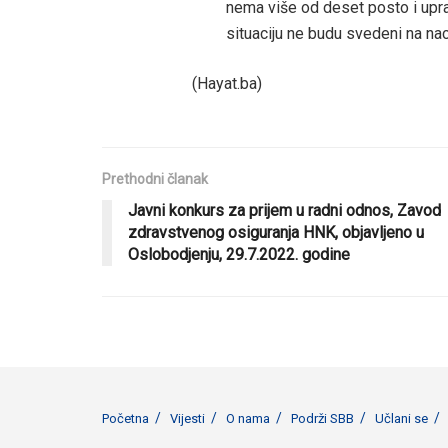
nema više od deset posto i uprav
situaciju ne budu svedeni na nac
(Hayat.ba)
Prethodni članak
Javni konkurs za prijem u radni odnos, Zavod
zdravstvenog osiguranja HNK, objavljeno u
Oslobodjenju, 29.7.2022. godine
Početna
Vijesti
O nama
Podrži SBB
Učlani se