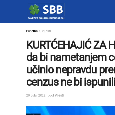
Početna
Vijesti
KURTĆEHAJIĆ ZA HAY
da bi nametanjem ce
učinio nepravdu pre
cenzus ne bi ispunil
29 Jula, 2022
pod
Vijesti