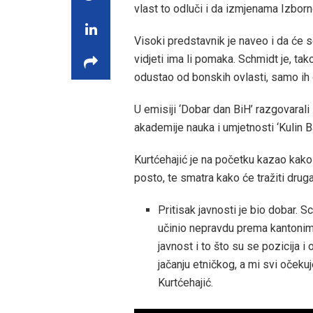
vlast to odluči i da izmjenama Izbor
Visoki predstavnik je naveo i da će 
vidjeti ima li pomaka. Schmidt je, tak
odustao od bonskih ovlasti, samo ih o
U emisiji ‘Dobar dan BiH’ razgovar
akademije nauka i umjetnosti ‘Kulin Ba
Kurtćehajić je na početku kazao kako 
posto, te smatra kako će tražiti druga
Pritisak javnosti je bio dobar. 
učinio nepravdu prema kantonima k
javnost i to što su se pozicija i 
jačanju etničkog, a mi svi oče
Kurtćehajić.