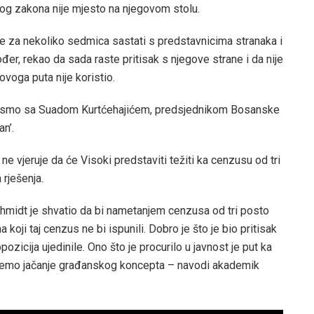
nog zakona nije mjesto na njegovom stolu.
se za nekoliko sedmica sastati s predstavnicima stranaka i
ođer, rekao da sada raste pritisak s njegove strane i da nije
voga puta nije koristio.
ali smo sa Suadom Kurtćehajićem, predsjednikom Bosanske
n’.
ne vjeruje da će Visoki predstaviti težiti ka cenzusu od tri
 rješenja.
Schmidt je shvatio da bi nametanjem cenzusa od tri posto
oji taj cenzus ne bi ispunili. Dobro je što je bio pritisak
opozicija ujedinile. Ono što je procurilo u javnost je put ka
kujemo jačanje građanskog koncepta – navodi akademik