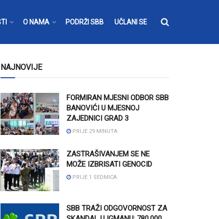
TI
O NAMA
PODRŽI SBB
UČLANI SE
NAJNOVIJE
FORMIRAN MJESNI ODBOR SBB
BANOVIĆI U MJESNOJ
ZAJEDNICI GRAD 3
PRIJE 29 MINUTA
ZASTRAŠIVANJEM SE NE
MOŽE IZBRISATI GENOCID
PRIJE 1 SEDMICA
SBB TRAŽI ODGOVORNOST ZA
SKANDAL U IGMANU: 780.000