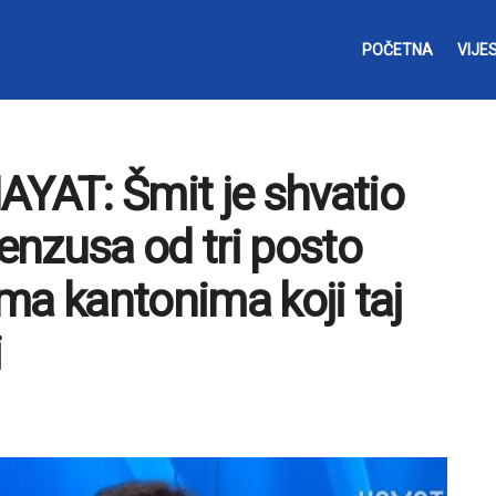
POČETNA
VIJES
AT: Šmit je shvatio
nzusa od tri posto
ma kantonima koji taj
i