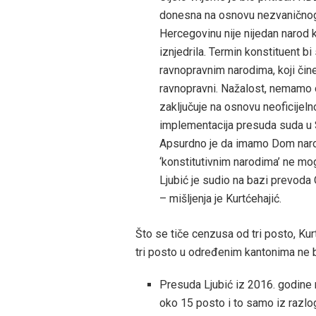
donesna na osnovu nezvaničnog
Hercegovinu nije nijedan narod 
iznjedrila. Termin konstituent bi
ravnopravnim narodima, koji čine
ravnopravni. Nažalost, nemamo o
zaključuje na osnovu neoficijeln
implementacija presuda suda u S
Apsurdno je da imamo Dom naroda
‘konstitutivnim narodima’ ne mog
Ljubić je sudio na bazi prevoda 
– mišljenja je Kurtćehajić.
Što se tiče cenzusa od tri posto, Kur
tri posto u određenim kantonima ne 
Presuda Ljubić iz 2016. godine 
oko 15 posto i to samo iz razlo