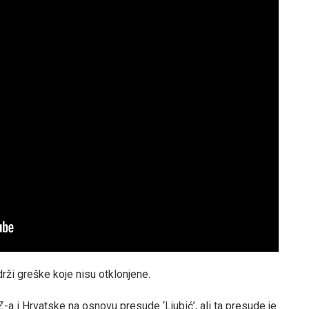
ži greške koje nisu otklonjene.
Z-a i Hrvatske na osnovu presude ‘Ljubić’, ali ta presude je