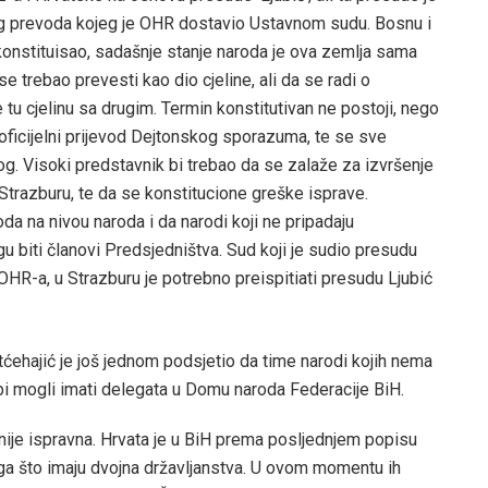
 prevoda kojeg je OHR dostavio Ustavnom sudu. Bosnu i
konstituisao, sadašnje stanje naroda je ova zemlja sama
 se trebao prevesti kao dio cjeline, ali da se radi o
 tu cjelinu sa drugim. Termin konstitutivan ne postoji, nego
ficijelni prijevod Dejtonskog sporazuma, te se sve
og. Visoki predstavnik bi trebao da se zalaže za izvršenje
trazburu, te da se konstitucione greške isprave.
 na nivou naroda i da narodi koji ne pripadaju
u biti članovi Predsjedništva. Sud koji je sudio presudu
OHR-a, u Strazburu je potrebno preispitiati presudu Ljubić
tćehajić je još jednom podsjetio da time narodi kojih nema
bi mogli imati delegata u Domu naroda Federacije BiH.
nije ispravna. Hrvata je u BiH prema posljednjem popisu
ga što imaju dvojna državljanstva. U ovom momentu ih