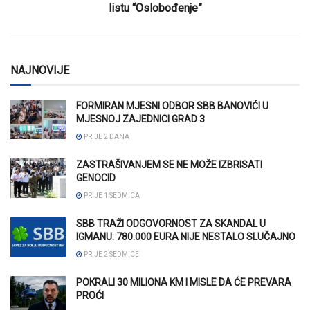
listu “Oslobođenje”
NAJNOVIJE
FORMIRAN MJESNI ODBOR SBB BANOVIĆI U
MJESNOJ ZAJEDNICI GRAD 3
PRIJE 2 DANA
ZASTRAŠIVANJEM SE NE MOŽE IZBRISATI
GENOCID
PRIJE 1 SEDMICA
SBB TRAŽI ODGOVORNOST ZA SKANDAL U
IGMANU: 780.000 EURA NIJE NESTALO SLUČAJNO
PRIJE 2 SEDMICE
POKRALI 30 MILIONA KM I MISLE DA ĆE PREVARA
PROĆI