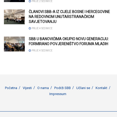
PRIJE 2 SEDMICE
ČLANOVI SBB-A IZ CIJELE BOSNE I HERCEGOVINE
NA REDOVNOM UNUTARSTRANAČKOM
SAVJETOVANJU
PRIJE 4 SEDMICE
SBB U BANOVIĆIMA OKUPIO NOVU GENERACIJU:
FORMIRANO POVJERENIŠTVO FORUMA MLADIH
PRIJE 4 SEDMICE
Početna
Vijesti
O nama
Podrži SBB
Učlani se
Kontakt
Impressum