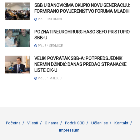
SBB U BANOVIĆIMA OKUPIO NOVU GENERACIJU:
FORMIRANO POVJERENIŠTVO FORUMA MLADIH
PRIJE 3 SEDMICE
POZNATI NEUROHIRURG HASO SEFO PRISTUPIO
SBB-U
PRIJE 4 SEDMICE
VELIKI POVRATAK SBB-A: POTPREDSJEDNIK
NERMIN DŽINDIĆ DANAS PREDAO STRANAČKE
LISTE CIK-U
PRIJE 1 MJESEC
Početna
Vijesti
O nama
Podrži SBB
Učlani se
Kontakt
Impressum