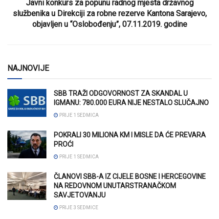
Javni konkurs za popunu radnog mjesta državnog
službenika u Direkciji za robne rezerve Kantona Sarajevo,
objavljen u “Oslobođenju”, 07.11.2019. godine
NAJNOVIJE
SBB TRAŽI ODGOVORNOST ZA SKANDAL U
IGMANU: 780.000 EURA NIJE NESTALO SLUČAJNO
PRIJE 1 SEDMICA
POKRALI 30 MILIONA KM I MISLE DA ĆE PREVARA
PROĆI
PRIJE 1 SEDMICA
ČLANOVI SBB-A IZ CIJELE BOSNE I HERCEGOVINE
NA REDOVNOM UNUTARSTRANAČKOM
SAVJETOVANJU
PRIJE 3 SEDMICE