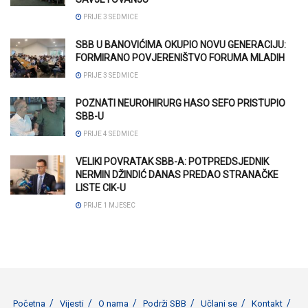
PRIJE 3 SEDMICE
SBB U BANOVIĆIMA OKUPIO NOVU GENERACIJU:
FORMIRANO POVJERENIŠTVO FORUMA MLADIH
PRIJE 3 SEDMICE
POZNATI NEUROHIRURG HASO SEFO PRISTUPIO
SBB-U
PRIJE 4 SEDMICE
VELIKI POVRATAK SBB-A: POTPREDSJEDNIK
NERMIN DŽINDIĆ DANAS PREDAO STRANAČKE
LISTE CIK-U
PRIJE 1 MJESEC
Početna
Vijesti
O nama
Podrži SBB
Učlani se
Kontakt