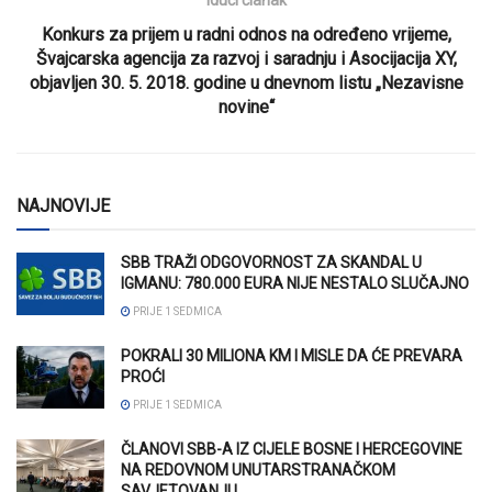
Konkurs za prijem u radni odnos na određeno vrijeme,
Švajcarska agencija za razvoj i saradnju i Asocijacija XY,
objavljen 30. 5. 2018. godine u dnevnom listu „Nezavisne
novine“
NAJNOVIJE
SBB TRAŽI ODGOVORNOST ZA SKANDAL U
IGMANU: 780.000 EURA NIJE NESTALO SLUČAJNO
PRIJE 1 SEDMICA
POKRALI 30 MILIONA KM I MISLE DA ĆE PREVARA
PROĆI
PRIJE 1 SEDMICA
ČLANOVI SBB-A IZ CIJELE BOSNE I HERCEGOVINE
NA REDOVNOM UNUTARSTRANAČKOM
SAVJETOVANJU