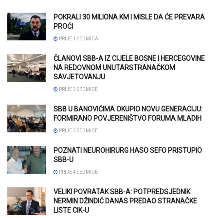
POKRALI 30 MILIONA KM I MISLE DA ĆE PREVARA
PROĆI
PRIJE 1 SEDMICA
ČLANOVI SBB-A IZ CIJELE BOSNE I HERCEGOVINE
NA REDOVNOM UNUTARSTRANAČKOM
SAVJETOVANJU
PRIJE 3 SEDMICE
SBB U BANOVIĆIMA OKUPIO NOVU GENERACIJU:
FORMIRANO POVJERENIŠTVO FORUMA MLADIH
PRIJE 3 SEDMICE
POZNATI NEUROHIRURG HASO SEFO PRISTUPIO
SBB-U
PRIJE 4 SEDMICE
VELIKI POVRATAK SBB-A: POTPREDSJEDNIK
NERMIN DŽINDIĆ DANAS PREDAO STRANAČKE
LISTE CIK-U