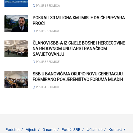
PRIJE 1 SEDMICA
POKRALI 30 MILIONA KM I MISLE DA ĆE PREVARA
PROĆI
PRIJE 2 SEDMICE
ČLANOVI SBB-A IZ CIJELE BOSNE I HERCEGOVINE
NA REDOVNOM UNUTARSTRANAČKOM
SAVJETOVANJU
PRIJE 3 SEDMICE
SBB U BANOVIĆIMA OKUPIO NOVU GENERACIJU:
FORMIRANO POVJERENIŠTVO FORUMA MLADIH
PRIJE 4 SEDMICE
Početna
Vijesti
O nama
Podrži SBB
Učlani se
Kontakt