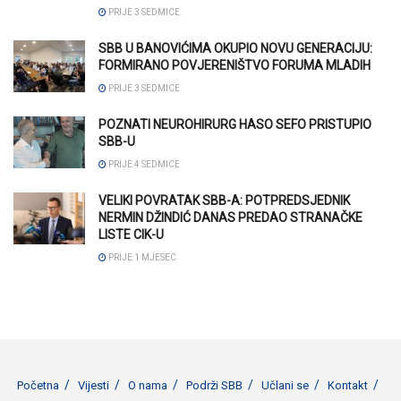
PRIJE 3 SEDMICE
SBB U BANOVIĆIMA OKUPIO NOVU GENERACIJU:
FORMIRANO POVJERENIŠTVO FORUMA MLADIH
PRIJE 3 SEDMICE
POZNATI NEUROHIRURG HASO SEFO PRISTUPIO
SBB-U
PRIJE 4 SEDMICE
VELIKI POVRATAK SBB-A: POTPREDSJEDNIK
NERMIN DŽINDIĆ DANAS PREDAO STRANAČKE
LISTE CIK-U
PRIJE 1 MJESEC
Početna
Vijesti
O nama
Podrži SBB
Učlani se
Kontakt