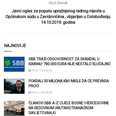
Idući članak
Javni oglas za popunu upražnjenog radnog mjesta u
Općinskom sudu u Zavidovićima , objavljen u Oslobođenju,
14.10.2019. godine
NAJNOVIJE
SBB TRAŽI ODGOVORNOST ZA SKANDAL U
IGMANU: 780.000 EURA NIJE NESTALO SLUČAJNO
PRIJE 1 SEDMICA
POKRALI 30 MILIONA KM I MISLE DA ĆE PREVARA
PROĆI
PRIJE 1 SEDMICA
ČLANOVI SBB-A IZ CIJELE BOSNE I HERCEGOVINE
NA REDOVNOM UNUTARSTRANAČKOM
SAVJETOVANJU