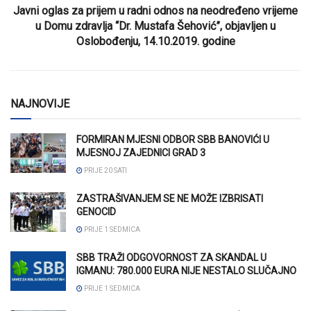
Javni oglas za prijem u radni odnos na neodređeno vrijeme
u Domu zdravlja “Dr. Mustafa Šehović”, objavljen u
Oslobođenju, 14.10.2019. godine
NAJNOVIJE
FORMIRAN MJESNI ODBOR SBB BANOVIĆI U
MJESNOJ ZAJEDNICI GRAD 3
PRIJE 20 SATI
ZASTRAŠIVANJEM SE NE MOŽE IZBRISATI
GENOCID
PRIJE 1 SEDMICA
SBB TRAŽI ODGOVORNOST ZA SKANDAL U
IGMANU: 780.000 EURA NIJE NESTALO SLUČAJNO
PRIJE 1 SEDMICA