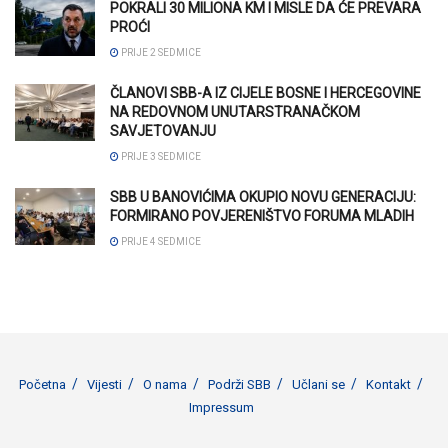
POKRALI 30 MILIONA KM I MISLE DA ĆE PREVARA
PROĆI
PRIJE 2 SEDMICE
ČLANOVI SBB-A IZ CIJELE BOSNE I HERCEGOVINE
NA REDOVNOM UNUTARSTRANAČKOM
SAVJETOVANJU
PRIJE 3 SEDMICE
SBB U BANOVIĆIMA OKUPIO NOVU GENERACIJU:
FORMIRANO POVJERENIŠTVO FORUMA MLADIH
PRIJE 4 SEDMICE
Početna
Vijesti
O nama
Podrži SBB
Učlani se
Kontakt
Impressum